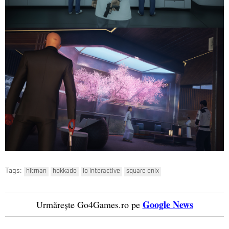
Tags:
hitman
hokkado
io interactive
square enix
Google News
Urmărește Go4Games.ro pe