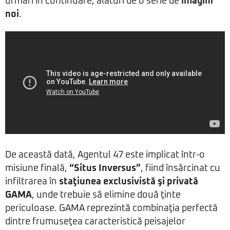
urmări în continuare, alături de o serie de
imagini
noi
.
De această dată, Agentul 47 este implicat într-o
misiune finală,
“Situs Inversus”
, fiind însărcinat cu
infiltrarea în
staţiunea exclusivistă şi privată
GAMA
, unde trebuie să elimine două ţinte
periculoase. GAMA reprezintă combinaţia perfectă
dintre frumuseţea caracteristică peisajelor