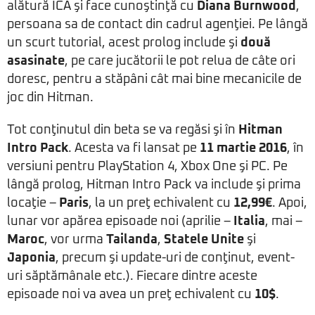
alătură ICA şi face cunoştinţă cu
Diana Burnwood
,
persoana sa de contact din cadrul agenţiei. Pe lângă
un scurt tutorial, acest prolog include şi
două
asasinate
, pe care jucătorii le pot relua de câte ori
doresc, pentru a stăpâni cât mai bine mecanicile de
joc din Hitman.
Tot conţinutul din beta se va regăsi şi în
Hitman
Intro Pack
. Acesta va fi lansat pe
11 martie 2016
, în
versiuni pentru PlayStation 4, Xbox One şi PC. Pe
lângă prolog, Hitman Intro Pack va include şi prima
locaţie –
Paris
, la un preţ echivalent cu
12,99€
. Apoi,
lunar vor apărea episoade noi (aprilie –
Italia
, mai –
Maroc
, vor urma
Tailanda
,
Statele Unite
şi
Japonia
, precum şi update-uri de conţinut, event-
uri săptămânale etc.). Fiecare dintre aceste
episoade noi va avea un preţ echivalent cu
10$
.