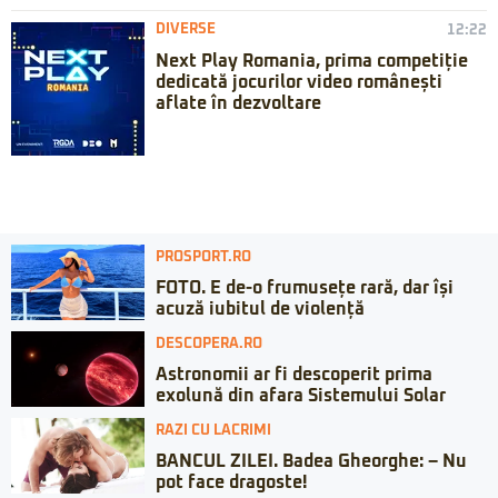
DIVERSE
12:22
Next Play Romania, prima competiție
dedicată jocurilor video românești
aflate în dezvoltare
PROSPORT.RO
FOTO. E de-o frumusețe rară, dar își
acuză iubitul de violență
DESCOPERA.RO
Astronomii ar fi descoperit prima
exolună din afara Sistemului Solar
RAZI CU LACRIMI
BANCUL ZILEI. Badea Gheorghe: – Nu
pot face dragoste!