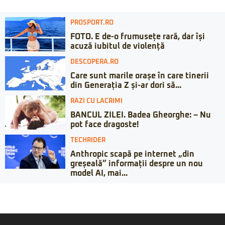
PROSPORT.RO
FOTO. E de-o frumusețe rară, dar își
acuză iubitul de violență
DESCOPERA.RO
Care sunt marile orașe în care tinerii
din Generația Z și-ar dori să...
RAZI CU LACRIMI
BANCUL ZILEI. Badea Gheorghe: – Nu
pot face dragoste!
TECHRIDER
Anthropic scapă pe internet „din
greșeală” informații despre un nou
model AI, mai...