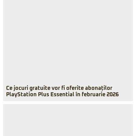
Ce jocuri gratuite vor fi oferite abonaților
PlayStation Plus Essential în februarie 2026