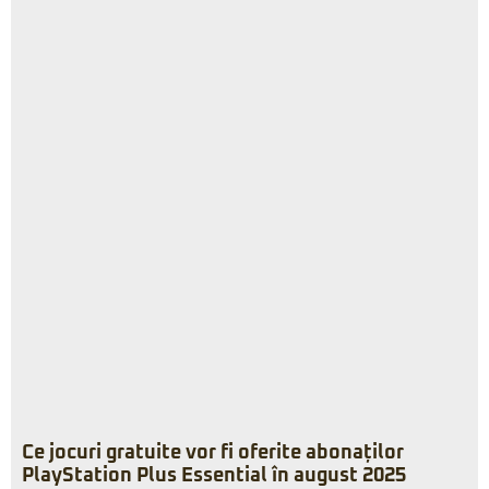
Ce jocuri gratuite vor fi oferite abonaților
PlayStation Plus Essential în august 2025