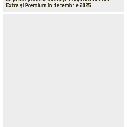
Extra și Premium în decembrie 2025