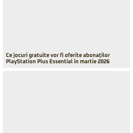
Ce jocuri gratuite vor fi oferite abonaților
PlayStation Plus Essential în martie 2026