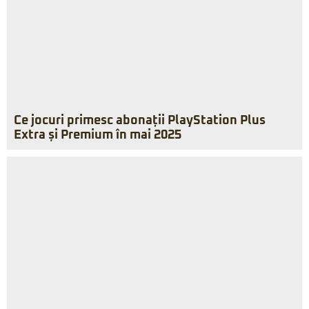
Ce jocuri primesc abonații PlayStation Plus
Extra și Premium în mai 2025