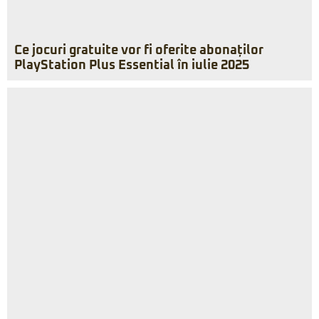
Ce jocuri gratuite vor fi oferite abonaților
PlayStation Plus Essential în iulie 2025