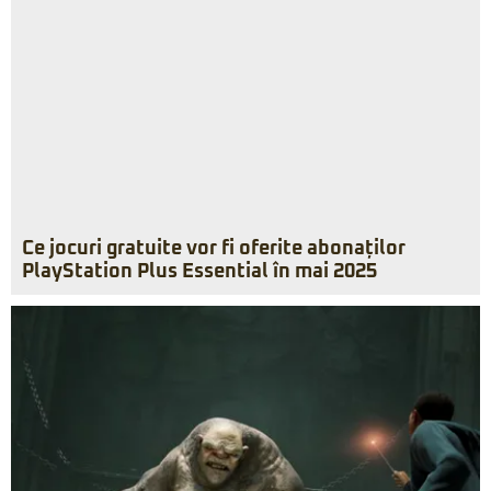
Ce jocuri gratuite vor fi oferite abonaților
PlayStation Plus Essential în mai 2025