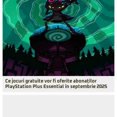
Ce jocuri gratuite vor fi oferite abonaților
PlayStation Plus Essential în septembrie 2025