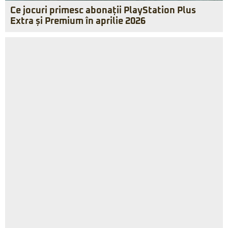
Ce jocuri primesc abonații PlayStation Plus
Extra și Premium în aprilie 2026