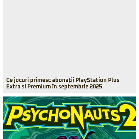
Ce jocuri primesc abonații PlayStation Plus
Extra și Premium în septembrie 2025