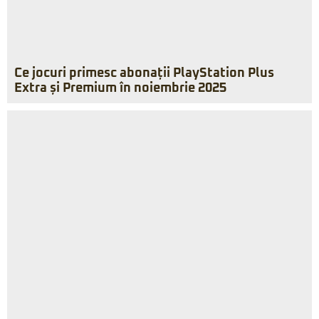
Ce jocuri primesc abonații PlayStation Plus
Extra și Premium în noiembrie 2025