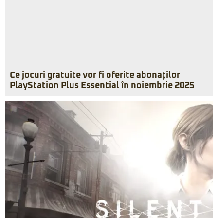
Ce jocuri gratuite vor fi oferite abonaților
PlayStation Plus Essential în noiembrie 2025