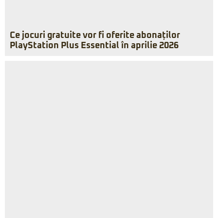
Ce jocuri gratuite vor fi oferite abonaților
PlayStation Plus Essential în aprilie 2026