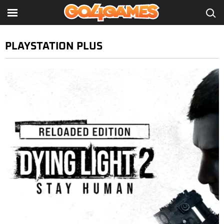
PLAYSTATION PLUS