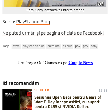
Foto: Sony Interactive Entertainment
Sursa:
PlayStation Blog
Ne puteți urmări și pe pagina oficială de Facebook!
Tags:
extra
playstation plus
premium
ps plus
ps4
ps5
sony
Google News
Urmărește Go4Games.ro pe
Iți recomandăm
SHOOTER
13:29
Sesiunea Open Beta pentru Gears of
War: E-Day începe astăzi, cu suport
pentru DLSS și NVIDIA Reflex