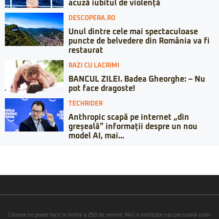
acuză iubitul de violență
DESCOPERA.RO
Unul dintre cele mai spectaculoase
puncte de belvedere din România va fi
restaurat
RAZI CU LACRIMI
BANCUL ZILEI. Badea Gheorghe: – Nu
pot face dragoste!
TECHRIDER
Anthropic scapă pe internet „din
greșeală” informații despre un nou
model AI, mai...
Citarea se poate face în limita a 250 de semne. Nici o instituţie sau persoană (site-