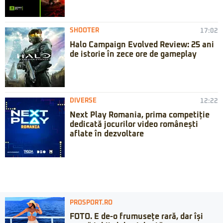
SHOOTER
17:02
Halo Campaign Evolved Review: 25 ani
de istorie în zece ore de gameplay
DIVERSE
12:22
Next Play Romania, prima competiție
dedicată jocurilor video românești
aflate în dezvoltare
PROSPORT.RO
FOTO. E de-o frumusețe rară, dar își