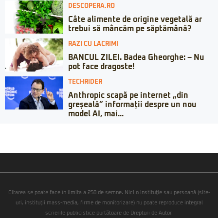
DESCOPERA.RO
Câte alimente de origine vegetală ar
trebui să mâncăm pe săptămână?
RAZI CU LACRIMI
BANCUL ZILEI. Badea Gheorghe: – Nu
pot face dragoste!
TECHRIDER
Anthropic scapă pe internet „din
greșeală” informații despre un nou
model AI, mai...
Citarea se poate face în limita a 250 de semne. Nici o instituţie sau persoană (site-
uri, instituţii mass-media, firme de monitorizare) nu poate reproduce integral
scrierile publicistice purtătoare de Drepturi de Autor.