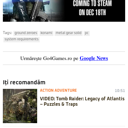
Tags:
ground zeroes
konami
metal gear solid
pc
system requirements
Google News
Urmărește Go4Games.ro pe
Iți recomandăm
ACTION ADVENTURE
10:51
VIDEO: Tomb Raider: Legacy of Atlantis
– Puzzles & Traps