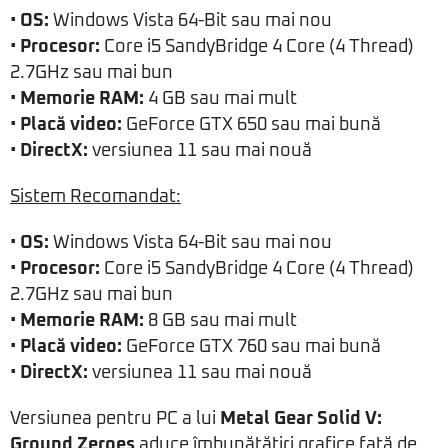
•
OS:
Windows Vista 64-Bit sau mai nou
•
Procesor:
Core i5 SandyBridge 4 Core (4 Thread)
2.7GHz sau mai bun
•
Memorie RAM:
4 GB sau mai mult
•
Placă video:
GeForce GTX 650 sau mai bună
•
DirectX:
versiunea 11 sau mai nouă
Sistem Recomandat:
•
OS:
Windows Vista 64-Bit sau mai nou
•
Procesor:
Core i5 SandyBridge 4 Core (4 Thread)
2.7GHz sau mai bun
•
Memorie RAM:
8 GB sau mai mult
•
Placă video:
GeForce GTX 760 sau mai bună
•
DirectX:
versiunea 11 sau mai nouă
Versiunea pentru PC a lui
Metal Gear Solid V:
Ground Zeroes
aduce îmbunătăţiri grafice faţă de