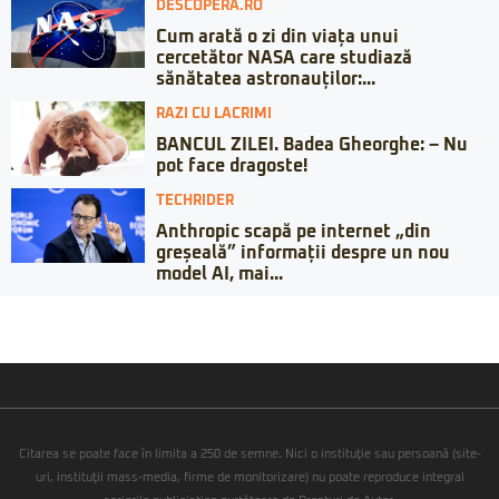
DESCOPERA.RO
Cum arată o zi din viața unui
cercetător NASA care studiază
sănătatea astronauților:...
RAZI CU LACRIMI
BANCUL ZILEI. Badea Gheorghe: – Nu
pot face dragoste!
TECHRIDER
Anthropic scapă pe internet „din
greșeală” informații despre un nou
model AI, mai...
Citarea se poate face în limita a 250 de semne. Nici o instituţie sau persoană (site-
uri, instituţii mass-media, firme de monitorizare) nu poate reproduce integral