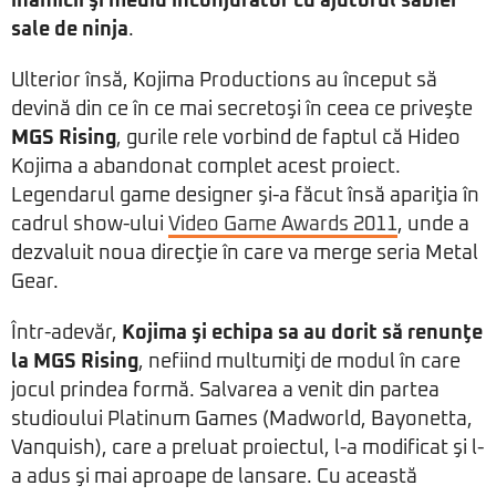
inamicii şi mediu înconjurător cu ajutorul sabiei
sale de ninja
.
Ulterior însă, Kojima Productions au început să
devină din ce în ce mai secretoşi în ceea ce priveşte
MGS Rising
, gurile rele vorbind de faptul că Hideo
Kojima a abandonat complet acest proiect.
Legendarul game designer şi-a făcut însă apariţia în
cadrul show-ului
Video Game Awards 2011
, unde a
dezvaluit noua direcţie în care va merge seria Metal
Gear.
Într-adevăr,
Kojima şi echipa sa au dorit să renunţe
la MGS Rising
, nefiind multumiţi de modul în care
jocul prindea formă. Salvarea a venit din partea
studioului Platinum Games (Madworld, Bayonetta,
Vanquish), care a preluat proiectul, l-a modificat şi l-
a adus şi mai aproape de lansare. Cu această