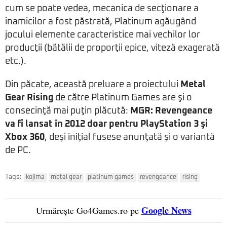
cum se poate vedea, mecanica de secţionare a
inamicilor a fost păstrată, Platinum agăugând
jocului elemente caracteristice mai vechilor lor
producţii (bătălii de proporţii epice, viteză exagerată
etc.).
Din păcate, această preluare a proiectului
Metal
Gear Rising
de către Platinum Games are şi o
consecinţă mai puţin plăcută:
MGR: Revengeance
va fi lansat în 2012 doar pentru PlayStation 3 şi
Xbox 360
, deşi iniţial fusese anunţată şi o variantă
de PC.
Tags:
kojima
metal gear
platinum games
revengeance
rising
Google News
Urmărește Go4Games.ro pe