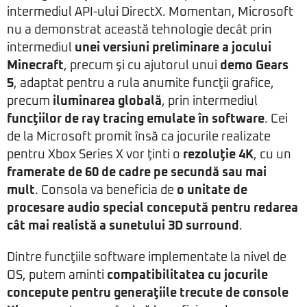
intermediul API-ului DirectX. Momentan, Microsoft
nu a demonstrat această tehnologie decât prin
intermediul
unei versiuni preliminare a jocului
Minecraft
, precum şi cu ajutorul unui
demo Gears
5
, adaptat pentru a rula anumite funcţii grafice,
precum
iluminarea globală
, prin intermediul
funcţiilor de ray tracing emulate în software
. Cei
de la Microsoft promit însă ca jocurile realizate
pentru Xbox Series X vor ţinti o
rezoluţie 4K
, cu un
framerate de 60 de cadre pe secundă sau mai
mult
. Consola va beneficia de
o unitate de
procesare audio special concepută pentru redarea
cât mai realistă a sunetului 3D surround
.
Dintre funcţiile software implementate la nivel de
OS, putem aminti
compatibilitatea cu jocurile
concepute pentru generaţiile trecute de console