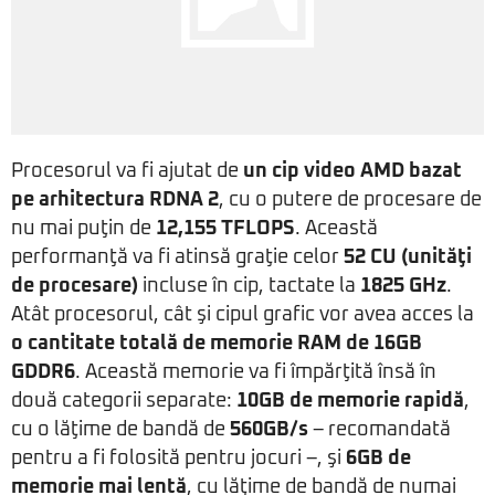
Procesorul va fi ajutat de
un cip video AMD bazat
pe arhitectura RDNA 2
, cu o putere de procesare de
nu mai puţin de
12,155 TFLOPS
. Această
performanţă va fi atinsă graţie celor
52 CU (unităţi
de procesare)
incluse în cip, tactate la
1825 GHz
.
Atât procesorul, cât şi cipul grafic vor avea acces la
o cantitate totală de memorie RAM de 16GB
GDDR6
. Această memorie va fi împărţită însă în
două categorii separate:
10GB de memorie rapidă
,
cu o lăţime de bandă de
560GB/s
– recomandată
pentru a fi folosită pentru jocuri –, şi
6GB de
memorie mai lentă
, cu lăţime de bandă de numai