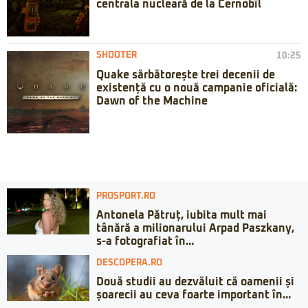
centrala nucleară de la Cernobîl
SHOOTER
10:25
Quake sărbătorește trei decenii de
existență cu o nouă campanie oficială:
Dawn of the Machine
PROSPORT.RO
Antonela Pătruț, iubita mult mai
tânără a milionarului Arpad Paszkany,
s-a fotografiat în...
DESCOPERA.RO
Două studii au dezvăluit că oamenii și
șoarecii au ceva foarte important în...