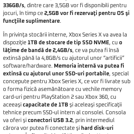
336GB/s
, dintre care 3,5GB vor fi disponibili pentru
jocuri, în timp ce
2,5GB vor fi rezervaţi pentru OS şi
funcţiile suplimentare
.
În privinţa stocării interne, Xbox Series X va avea la
dispoziţie
1TB de stocare de tip SSD NVME
, cu
o
lăţime de bandă de 2,4GB/s
, ce va putea fi însă
extinsă până la 4,8GB/s cu ajutorul unor “artificii”
software/hardware.
Memoria internă va putea fi
extinsă cu ajutorul unor SSD-uri portabile
, special
concepute pentru Xbox Series X, ce vor fi livrate sub
o forma fizică asemănătoare cu vechile memory
card-uri pentru PlayStation 2 sau Xbox 360, cu
aceeaşi
capacitate de 1TB
şi aceleaşi specificaţii
tehnice precum SSD-ul intern al consolei. Consola
va oferi şi
conectori USB 3.2
, prin intermediul
cărora vor putea fi conectate şi
hard disk-uri