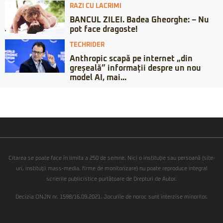
RAZI CU LACRIMI
BANCUL ZILEI. Badea Gheorghe: – Nu
pot face dragoste!
TECHRIDER
Anthropic scapă pe internet „din
greșeală” informații despre un nou
model AI, mai...
Citarea se poate face în limita a 250 de semne. Nici o instituţie sau persoană (site-
uri, instituţii mass-media, firme de monitorizare) nu poate reproduce integral
scrierile publicistice purtătoare de Drepturi de Autor.
Decizia ONJN nr. 1598/16.09.2021. Jocurile de noroc sunt interzise minorilor.