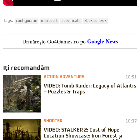
Tags:
configuratie
microsoft
specificatii
xbox series x
Google News
Urmărește Go4Games.ro pe
Iți recomandăm
ACTION ADVENTURE
10:51
VIDEO: Tomb Raider: Legacy of Atlantis
– Puzzles & Traps
SHOOTER
10:37
VIDEO: STALKER 2: Cost of Hope –
Location Showcase: Iron Forest și