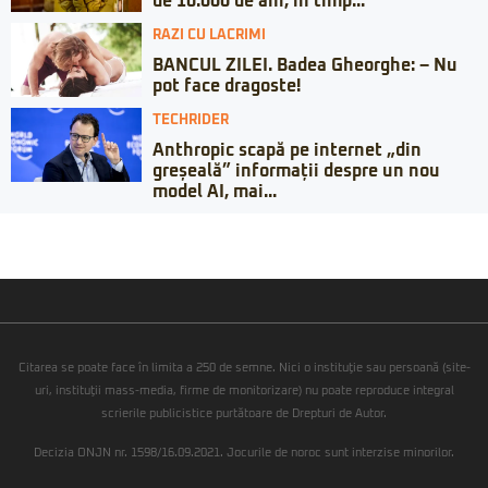
de 10.000 de ani, în timp...
RAZI CU LACRIMI
BANCUL ZILEI. Badea Gheorghe: – Nu
pot face dragoste!
TECHRIDER
Anthropic scapă pe internet „din
greșeală” informații despre un nou
model AI, mai...
Citarea se poate face în limita a 250 de semne. Nici o instituţie sau persoană (site-
uri, instituţii mass-media, firme de monitorizare) nu poate reproduce integral
scrierile publicistice purtătoare de Drepturi de Autor.
Decizia ONJN nr. 1598/16.09.2021. Jocurile de noroc sunt interzise minorilor.