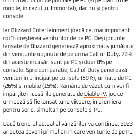
Immortal, jocuri disponibile pe PC (și pe platforme
mobile, în cazul lui Immortal), dar nu și pentru
console.
Iar Blizzard Entertainment joacă cel mai important
rol în creșterea veniturilor de pe PC. Deși jocurile
lansate de Blizzard generează aproximativ jumătate
din veniturile obținute de pe urma Call of Duty, 72%
din aceste încasări sunt pe PC și doar 8% pe
console. Spre comparație, Call of Duty generează
venituri în principal pe console (59%), urmate de PC
(26%) și mobile (15%). Rămâne de văzut cum vor fi
împărțite încasările generate de
Diablo IV
, joc ce
urmează să fie lansat luna viitoare, în premiera
pentru serie, simultan pe console și PC.
Dacă trend-ul actual al vânzărilor va continua, 2023
ar putea deveni primul an în care veniturile de pe PC