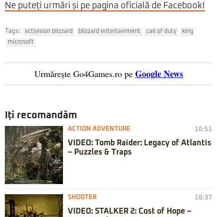
Ne puteți urmări și pe pagina oficială de Facebook!
Tags:
activision blizzard
blizzard entertainment
call of duty
king
microsoft
Google News
Urmărește Go4Games.ro pe
Iți recomandăm
ACTION ADVENTURE
10:51
VIDEO: Tomb Raider: Legacy of Atlantis
– Puzzles & Traps
SHOOTER
10:37
VIDEO: STALKER 2: Cost of Hope –