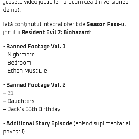
„casete video jucabile”, precum cea din versiunea
demo).
Iată conţinutul integral oferit de
Season Pass
-ul
jocului
Resident Evil 7: Biohazard
:
•
Banned Footage Vol. 1
– Nightmare
– Bedroom
– Ethan Must Die
•
Banned Footage Vol. 2
– 21
– Daughters
– Jack’s 55th Birthday
•
Additional Story Episode
(episod suplimentar al
poveştii)