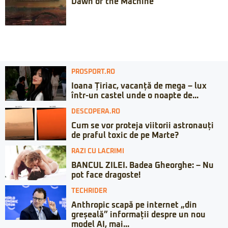
Dawn of the Machine
PROSPORT.RO
Ioana Țiriac, vacanță de mega – lux
într-un castel unde o noapte de...
DESCOPERA.RO
Cum se vor proteja viitorii astronauți
de praful toxic de pe Marte?
RAZI CU LACRIMI
BANCUL ZILEI. Badea Gheorghe: – Nu
pot face dragoste!
TECHRIDER
Anthropic scapă pe internet „din
greșeală” informații despre un nou
model AI, mai...