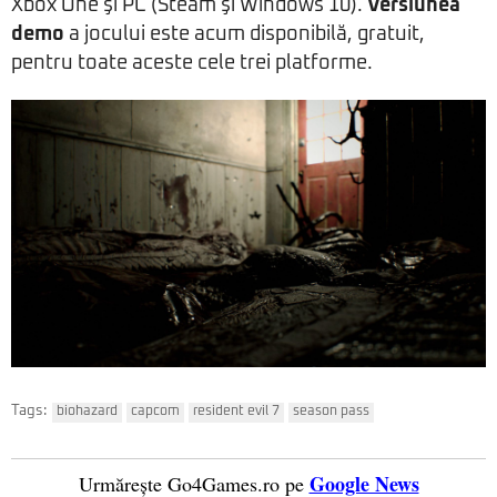
Xbox One şi PC (Steam şi Windows 10).
Versiunea
demo
a jocului este acum disponibilă, gratuit,
pentru toate aceste cele trei platforme.
Tags:
biohazard
capcom
resident evil 7
season pass
Google News
Urmărește Go4Games.ro pe