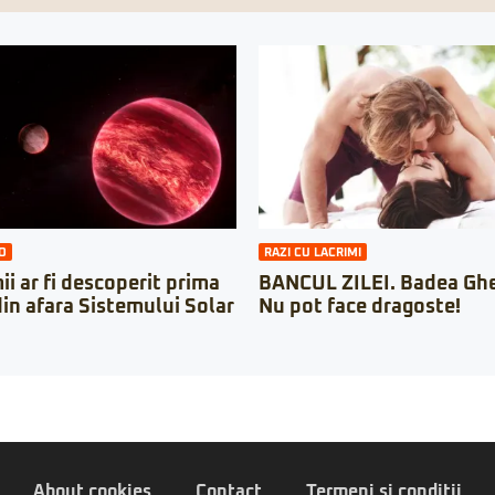
O
RAZI CU LACRIMI
i ar fi descoperit prima
BANCUL ZILEI. Badea Ghe
in afara Sistemului Solar
Nu pot face dragoste!
About cookies
Contact
Termeni si conditii