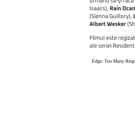
urmând să-şi facă a
Isaacs),
Rain Oca
(Sienna Guillory),
Albert Wesker
(Sh
Filmul este regiza
ale seriei Resident 