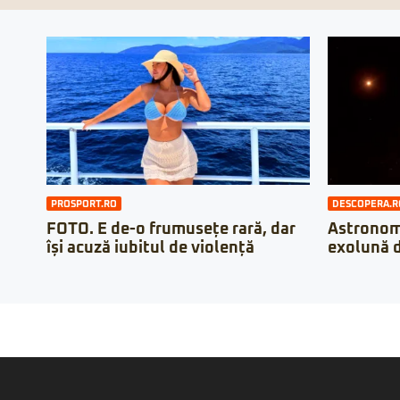
PROSPORT.RO
DESCOPERA.R
FOTO. E de-o frumusețe rară, dar
Astronomi
își acuză iubitul de violență
exolună d