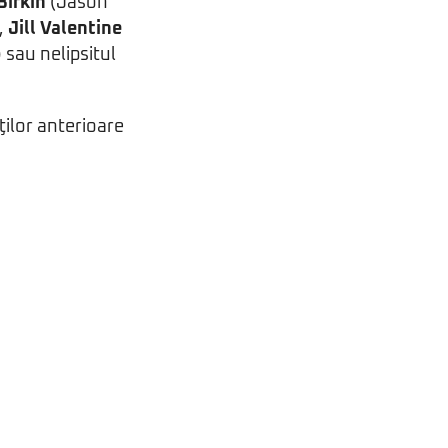
Birkin
(Jason
,
Jill Valentine
 sau nelipsitul
rţilor anterioare