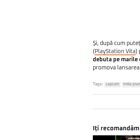
Şi, după cum puteţ
(
PlayStation Vita
)
debuta pe marile
promova lansarea
Tags:
capcom
milla jovo
Iți recomandăm