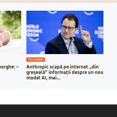
TECHRIDER
orghe: –
Anthropic scapă pe internet „din
greșeală” informații despre un nou
model AI, mai...