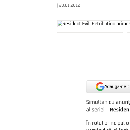
| 23.01.2012
Adaugă-ne ca
Simultan cu anun
al seriei –
Resident
În rolul principal 