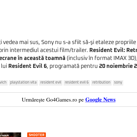
i vedea mai sus, Sony nu s-a sfiit să-şi etaleze propriil
 prin intermediul acestui film/trailer.
Resident Evil: Ret
 ecrane în această toamnă
(inclusiv în format IMAX 3D),
 lui
Resident Evil 6
, programată pentru
20 noiembrie 
vich
playstation vita
resident evil
resident evil 6
retribution
sony
Google News
Urmărește Go4Games.ro pe
SHOOTER