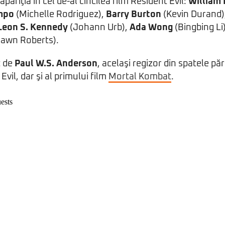
pariţia în cel de-al cincilea film Resident Evil:
William 
mpo
(Michelle Rodriguez),
Barry Burton
(Kevin Durand)
Leon S. Kennedy
(Johann Urb),
Ada Wong
(Bingbing Li)
awn Roberts).
t de
Paul W.S. Anderson
, acelaşi regizor din spatele pă
Evil, dar şi al primului film
Mortal Kombat
.