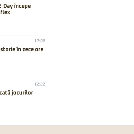
E-Day începe
flex
17:02
torie în zece ore
12:22
ată jocurilor