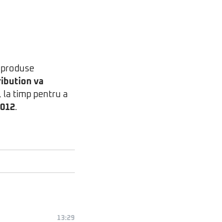
e produse
ribution va
 la timp pentru a
2012
.
13:29