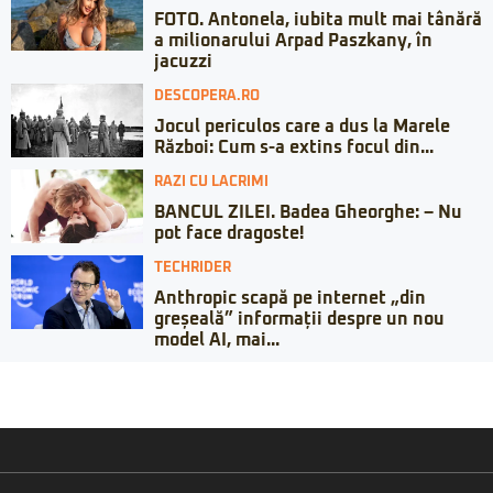
FOTO. Antonela, iubita mult mai tânără
a milionarului Arpad Paszkany, în
jacuzzi
DESCOPERA.RO
Jocul periculos care a dus la Marele
Război: Cum s-a extins focul din...
RAZI CU LACRIMI
BANCUL ZILEI. Badea Gheorghe: – Nu
pot face dragoste!
TECHRIDER
Anthropic scapă pe internet „din
greșeală” informații despre un nou
model AI, mai...