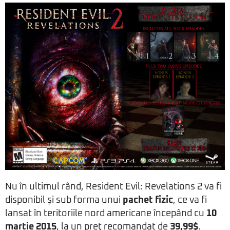
Nu în ultimul rând, Resident Evil: Revelations 2 va fi
disponibil şi sub forma unui
pachet fizic
, ce va fi
lansat în teritoriile nord americane începând cu
10
martie 2015
, la un preţ recomandat de
39,99$
.