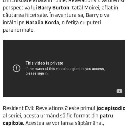
o închisoare aflată în ruine, Revelations 2 va oferi si
perspectiva lui
Barry Burton
, tatăl Moirei, aflat în
căutarea fiicei sale. În aventura sa, Barry o va
întâlni pe
Natalia Korda
, o fetiţă cu puteri
paranormale.
Resident Evil: Revelations 2 este primul
joc episodic
al seriei, acesta urmând să fie format din
patru
capitole
. Acestea se vor lansa săptămânal,