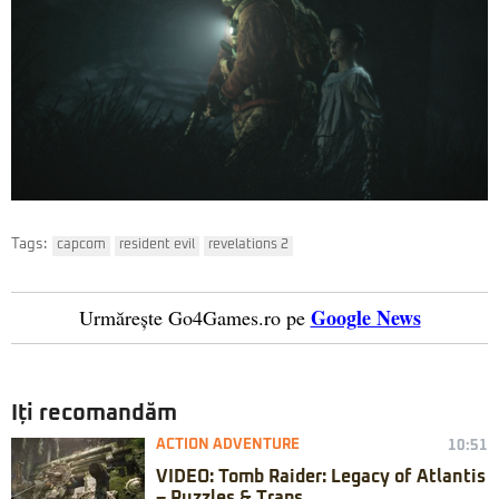
Tags:
capcom
resident evil
revelations 2
Google News
Urmărește Go4Games.ro pe
Iți recomandăm
ACTION ADVENTURE
10:51
VIDEO: Tomb Raider: Legacy of Atlantis
– Puzzles & Traps