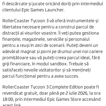
fi descărcate și jucate oricând doriți prin intermediul
clientului Epic Games Launcher.
RollerCoaster Tycoon 3 vă oferă instrumentele și
libertatea necesare pentru a construi parcul de
distracții al visurilor voastre. Îi veți putea gestiona
finanțele, magazinele, serviciile și personalul
pentru a reuși în zeci de scenarii. Puteți deveni un
adevărat magnat și porni pe drumul unei noi cariere
promițătoare sau vă puteți creea parcul ideal, fără
griji financiare, în modul sandbox. Trebuie să
satisfaceți nevoile vizitatorilor și să mențineți
parcul funcțional pentru a avea succes.
RollerCoaster Tycoon 3 Complete Edition poate fi
revendicat gratuit, doar până pe 2 iulie 2026, la ora
18:00, prin intermediul Epic Games Store accesând
acest link