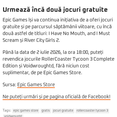
Urmează încă două jocuri gratuite
Epic Games își va continua inițiativa de a oferi jocuri
gratuite și pe parcursul săptămânii viitoare, cu încă
două astfel de titluri: I Have No Mouth, and I Must
Scream și River City Girls 2.
Până la data de 2 iulie 2026, la ora 18:00, puteți
revendica jocurile RollerCoaster Tycoon 3 Complete
Edition și Voidwroughtd, fără niciun cost
suplimentar, de pe Epic Games Store.
Sursa:
Epic Games Store
Ne puteți urmări și pe pagina oficială de Facebook!
Tags:
epic games store
gratis
jocuri gratuite
rollercoaster tycoon 3
voidwrought