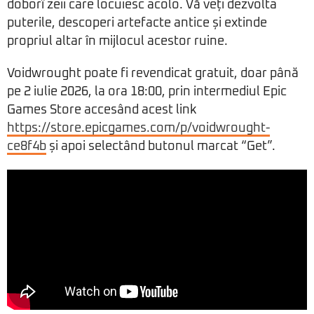
doborî zeii care locuiesc acolo. Vă veți dezvolta
puterile, descoperi artefacte antice și extinde
propriul altar în mijlocul acestor ruine.
Voidwrought poate fi revendicat gratuit, doar până
pe 2 iulie 2026, la ora 18:00, prin intermediul Epic
Games Store accesând acest link
https://store.epicgames.com/p/voidwrought-
ce8f4b
și apoi selectând butonul marcat “Get”.