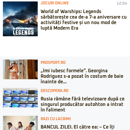
JOCURI ONLINE
12:04
World of Warships: Legends
sărbătorește cea de-a 7-a aniversare cu
activități festive și un nou mod de
luptă Modern Era
PROSPORT.RO
„Îmi iubesc formele”. Georgina
Rodriguez s-a pozat în costum de baie
înainte de...
DESCOPERA.RO
Rusia rămâne fără televizoare după ce
singurul producător autohton a intrat
în faliment
RAZI CU LACRIMI
BANCUL ZILEI. El către ea: – Ce îți