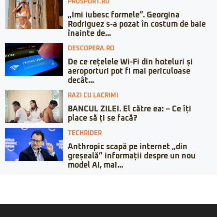
PROSPORT.RO
„Îmi iubesc formele”. Georgina
Rodriguez s-a pozat în costum de baie
înainte de...
DESCOPERA.RO
De ce rețelele Wi-Fi din hoteluri și
aeroporturi pot fi mai periculoase
decât...
RAZI CU LACRIMI
BANCUL ZILEI. El către ea: – Ce îți
place să ți se facă?
TECHRIDER
Anthropic scapă pe internet „din
greșeală” informații despre un nou
model AI, mai...