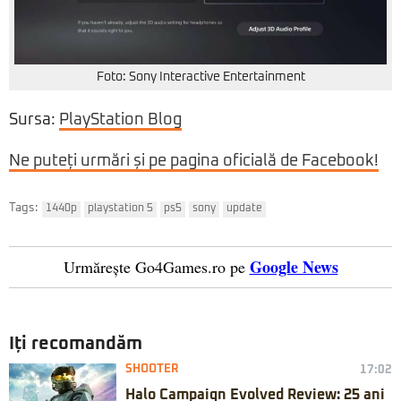
Foto: Sony Interactive Entertainment
Sursa:
PlayStation Blog
Ne puteți urmări și pe pagina oficială de Facebook!
Tags:
1440p
playstation 5
ps5
sony
update
Google News
Urmărește Go4Games.ro pe
Iți recomandăm
SHOOTER
17:02
Halo Campaign Evolved Review: 25 ani