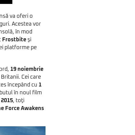
nsă va oferi o
guri. Acestea vor
onsolă, în mod
c
Frostbite
şi
ei platforme pe
ord,
19 noiembrie
Britanii. Cei care
ces începând cu
1
butul în noul film
 2015
, toţi
he Force Awakens