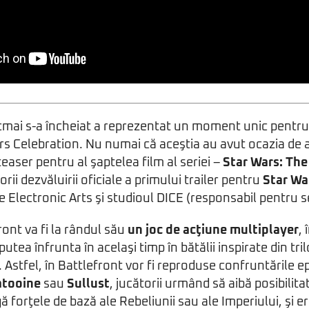
mai s-a încheiat a reprezentat un moment unic pentru f
s Celebration. Nu numai că aceştia au avut ocazia de a
easer pentru al şaptelea film al seriei –
Star Wars: Th
orii dezvăluirii oficiale a primului trailer pentru
Star Wa
e Electronic Arts şi studioul DICE (responsabil pentru se
ront va fi la rândul său
un joc de acţiune multiplayer
,
utea înfrunta în acelaşi timp în bătălii inspirate din trilo
 Astfel, în Battlefront vor fi reproduse confruntările ep
atooine
sau
Sullust
, jucătorii urmând să aibă posibilita
gă forţele de bază ale Rebeliunii sau ale Imperiului, şi 