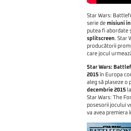
Star Wars: Battlef
serie de
misiuni 
putea fi abordate ş
splitscreen
. Star
producătorii promi
care jocul urmează
Star Wars: Battle
2015
în Europa co
aleg să plaseze o
decembrie 2015
l
Star Wars: The Fo
posesorii jocului 
va avea premiera 