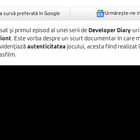
Urmărește-ne i
 sursă preferată în Google
sat şi primul episod al unei serii de
Developer Diary
-ur
fiont
. Este vorba despre un scurt documentar în care m
videnţiază
autenticitatea
jocului, acesta fiind realizat
asfilm.