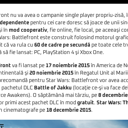
ront nu va avea o campanie single player propriu-zisă, î
independente
pentru cei care doresc să joace de unii sin
i în
mod cooperativ
, fie online, fie local, pe aceeaşi c
 Wars: Battlefront este construit folosind motorul grafi
t că va rula cu
60 de cadre pe secundă
pe toate cele tr
 să fie lansat: PC, PlayStation 4 şi Xbox One.
front
va fi lansat pe
17 noiembrie 2015
în America de N
ntinentală şi
20 noiembrie 2015
în Regatul Unit al Marii 
 precomandă pentru Star Wars: Battlefront vor avea ac
a pachetul DLC
Battle of Jakku
(locaţie ce-şi va face de
rce Awakens). O săptămână mai târziu, pe
8 decembrie
vor primi acest pachet DLC în mod
gratuit
.
Star Wars: T
în cinematografe pe
18 decembrie 2015
.