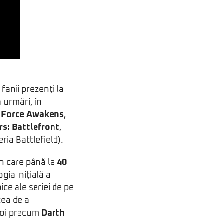
anii prezenţi la
 urmări, în
e Force Awakens
,
rs: Battlefront
,
ria Battlefield).
 în care până la
40
gia iniţială a
ice ale seriei de pe
tea de a
eroi precum
Darth