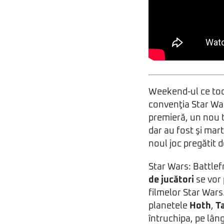
Weekend-ul ce toc
convenţia Star War
premieră, un nou t
dar au fost şi mart
noul joc pregătit d
Star Wars: Battlef
de jucători
se vor p
filmelor Star Wars.
planetele
Hoth
,
T
întruchipa, pe lân