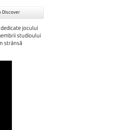
n Discover
i dedicate jocului
embrii studioului
 în strânsă