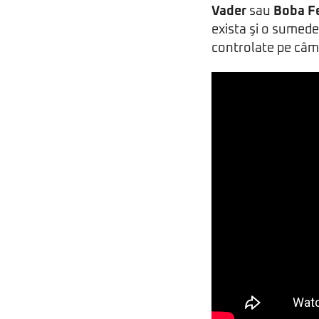
Vader
sau
Boba F
exista şi o sumed
controlate pe câm