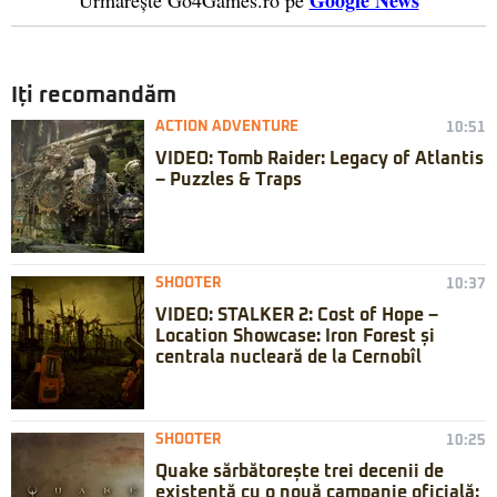
Google News
Urmărește Go4Games.ro pe
Iți recomandăm
ACTION ADVENTURE
10:51
VIDEO: Tomb Raider: Legacy of Atlantis
– Puzzles & Traps
SHOOTER
10:37
VIDEO: STALKER 2: Cost of Hope –
Location Showcase: Iron Forest și
centrala nucleară de la Cernobîl
SHOOTER
10:25
Quake sărbătorește trei decenii de
existență cu o nouă campanie oficială: