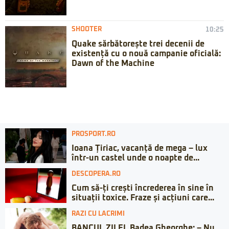
SHOOTER
10:25
Quake sărbătorește trei decenii de
existență cu o nouă campanie oficială:
Dawn of the Machine
PROSPORT.RO
Ioana Țiriac, vacanță de mega – lux
într-un castel unde o noapte de...
DESCOPERA.RO
Cum să-ți crești încrederea în sine în
situații toxice. Fraze și acțiuni care...
RAZI CU LACRIMI
BANCUL ZILEI. Badea Gheorghe: – Nu