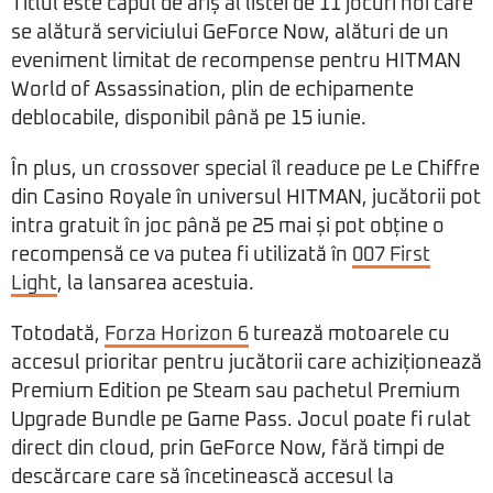
Titlul este capul de afiș al listei de 11 jocuri noi care
se alătură serviciului GeForce Now, alături de un
eveniment limitat de recompense pentru HITMAN
World of Assassination, plin de echipamente
deblocabile, disponibil până pe 15 iunie.
În plus, un crossover special îl readuce pe Le Chiffre
din Casino Royale în universul HITMAN, jucătorii pot
intra gratuit în joc până pe 25 mai și pot obține o
recompensă ce va putea fi utilizată în
007 First
Light
, la lansarea acestuia.
Totodată,
Forza Horizon 6
turează motoarele cu
accesul prioritar pentru jucătorii care achiziționează
Premium Edition pe Steam sau pachetul Premium
Upgrade Bundle pe Game Pass. Jocul poate fi rulat
direct din cloud, prin GeForce Now, fără timpi de
descărcare care să încetinească accesul la