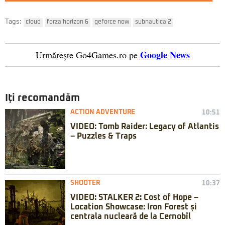
Tags:
cloud
forza horizon 6
geforce now
subnautica 2
Google News
Urmărește Go4Games.ro pe
Iți recomandăm
ACTION ADVENTURE
10:51
VIDEO: Tomb Raider: Legacy of Atlantis
– Puzzles & Traps
SHOOTER
10:37
VIDEO: STALKER 2: Cost of Hope –
Location Showcase: Iron Forest și
centrala nucleară de la Cernobîl