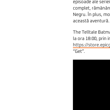
episoade ale serie
complet, rămânând î
Negru. În plus, m
această aventură.
The Telltale Batma
la ora 18:00, prin
https://store.epi
“Get”.