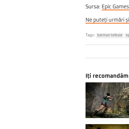
Sursa:
Epic Games
Ne puteți urmări ș
Tags:
batman telltale
e
Iți recomandăm