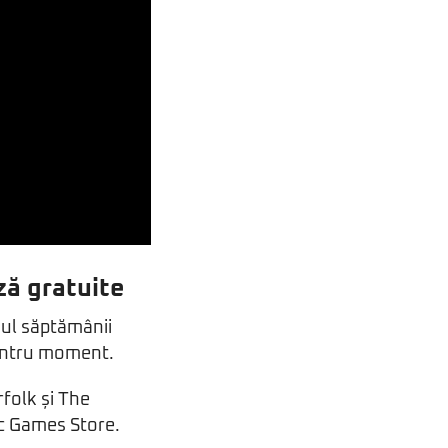
ză gratuite
rsul săptămânii
 pentru moment.
rfolk și The
ic Games Store.