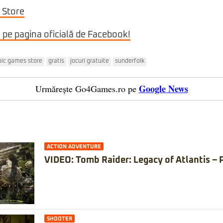
 Store
i pe pagina oficială de Facebook!
pic games store
gratis
jocuri gratuite
sunderfolk
Google News
Urmărește Go4Games.ro pe
ACTION ADVENTURE
VIDEO: Tomb Raider: Legacy of Atlantis – 
SHOOTER