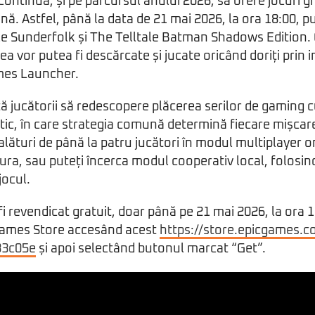
ontinuă, și pe parcursul anului 2026, să ofere jocuri g
nă. Astfel, până la data de 21 mai 2026, la ora 18:00, pu
ile Sunderfolk și The Telltale Batman Shadows Edition.
ea vor putea fi descărcate și jucate oricând doriți prin 
ames Launcher.
tă jucătorii să redescopere plăcerea serilor de gaming cu
ic, în care strategia comună determină fiecare mișcare.
lături de până la patru jucători în modul multiplayer o
ura, sau puteți încerca modul cooperativ local, folosi
jocul.
i revendicat gratuit, doar până pe 21 mai 2026, la ora 1
Games Store accesând acest
https://store.epicgames.c
83c05e
și apoi selectând butonul marcat “Get”.