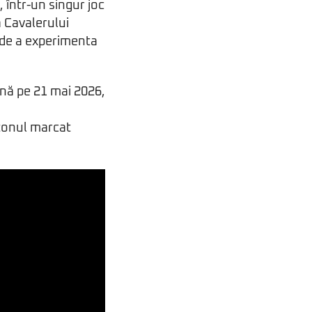
 într-un singur joc
a Cavalerului
 de a experimenta
ână pe 21 mai 2026,
tonul marcat