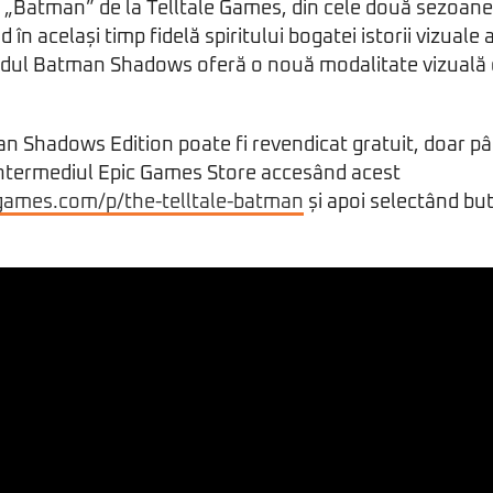
i „Batman” de la Telltale Games, din cele două sezoane,
n același timp fidelă spiritului bogatei istorii vizuale 
odul Batman Shadows oferă o nouă modalitate vizuală
n Shadows Edition poate fi revendicat gratuit, doar p
 intermediul Epic Games Store accesând acest
cgames.com/p/the-telltale-batman
și apoi selectând bu