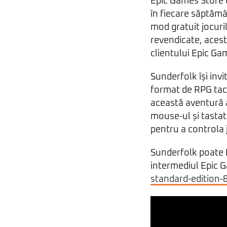
Epic Games Store c
în fiecare săptămâ
mod gratuit jocur
revendicate, acest
clientului Epic G
Sunderfolk își invi
format de RPG tact
această aventură a
mouse-ul și tastat
pentru a controla 
Sunderfolk poate f
intermediul Epic 
standard-edition-