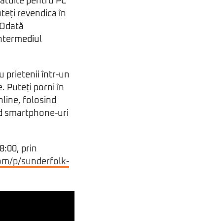
ratuite pentru PC
teți revendica în
 Odată
intermediul
 prietenii într-un
 Puteți porni în
nline, folosind
nd smartphone-uri
8:00, prin
om/p/sunderfolk-