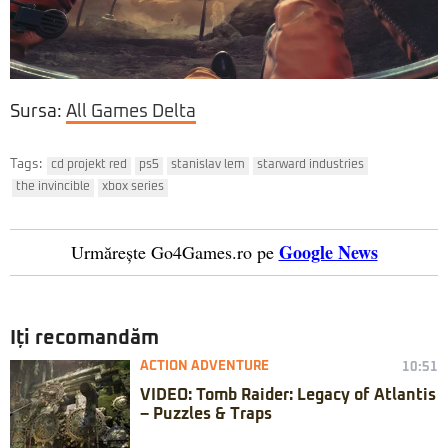
Sursa:
All Games Delta
Tags:
cd projekt red
ps5
stanislav lem
starward industries
the invincible
xbox series
Google News
Urmărește Go4Games.ro pe
Iți recomandăm
ACTION ADVENTURE
10:51
VIDEO: Tomb Raider: Legacy of Atlantis
– Puzzles & Traps