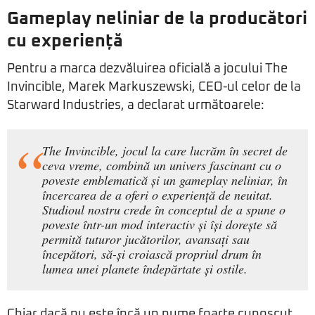
Gameplay neliniar de la producători
cu experiență
Pentru a marca dezvăluirea oficială a jocului The
Invincible, Marek Markuszewski, CEO-ul celor de la
Starward Industries, a declarat următoarele:
The Invincible, jocul la care lucrăm în secret de
ceva vreme, combină un univers fascinant cu o
poveste emblematică și un gameplay neliniar, în
încercarea de a oferi o experiență de neuitat.
Studioul nostru crede în conceptul de a spune o
poveste într-un mod interactiv și își dorește să
permită tuturor jucătorilor, avansați sau
începători, să-și croiască propriul drum în
lumea unei planete îndepărtate și ostile.
Chiar dacă nu este încă un nume foarte cunoscut,