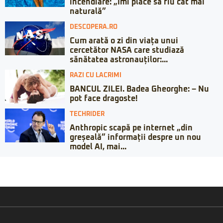
incendiare: „Îmi place să fiu cât mai
naturală”
DESCOPERA.RO
Cum arată o zi din viața unui
cercetător NASA care studiază
sănătatea astronauților:...
RAZI CU LACRIMI
BANCUL ZILEI. Badea Gheorghe: – Nu
pot face dragoste!
TECHRIDER
Anthropic scapă pe internet „din
greșeală” informații despre un nou
model AI, mai...