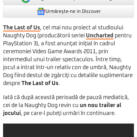
Urmărește-ne in Discover
The Last of Us
, cel mai nou proiect al studioului
Naughty Dog (producătorii seriei
Uncharted
pentru
PlayStation 3), a fost anunţat iniţial în cadrul
ceremoniei Video Game Awards 2011, prin
intermediul unui trailer spectaculos. Între timp,
jocul a intrat într-un relativ con de umbră, Naughty
Dog fiind destul de zgârciţi cu detaliile suplimentare
despre
The Last of Us
.
Iată că după această perioadă de pauză mediatică,
cei de la Naughty Dog revin cu
un nou trailer al
jocului
, pe care-l puteţi urmări în continuare.