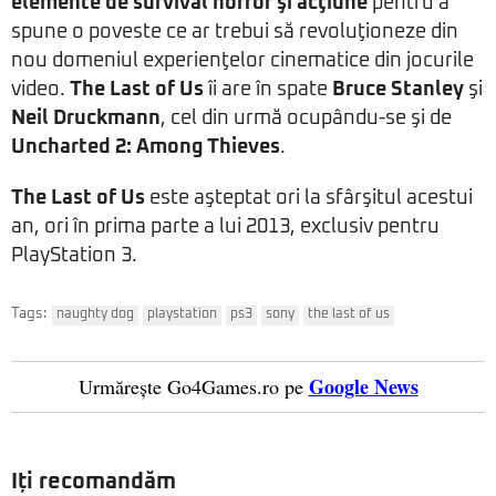
elemente de survival horror şi acţiune
pentru a
spune o poveste ce ar trebui să revoluţioneze din
nou domeniul experienţelor cinematice din jocurile
video.
The Last of Us
îi are în spate
Bruce Stanley
şi
Neil Druckmann
, cel din urmă ocupându-se şi de
Uncharted 2: Among Thieves
.
The Last of Us
este aşteptat ori la sfârşitul acestui
an, ori în prima parte a lui 2013, exclusiv pentru
PlayStation 3.
Tags:
naughty dog
playstation
ps3
sony
the last of us
Google News
Urmărește Go4Games.ro pe
Iți recomandăm