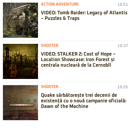
ACTION ADVENTURE
10:51
VIDEO: Tomb Raider: Legacy of Atlantis
– Puzzles & Traps
SHOOTER
10:37
VIDEO: STALKER 2: Cost of Hope –
Location Showcase: Iron Forest și
centrala nucleară de la Cernobîl
SHOOTER
10:25
Quake sărbătorește trei decenii de
existență cu o nouă campanie oficială:
Dawn of the Machine