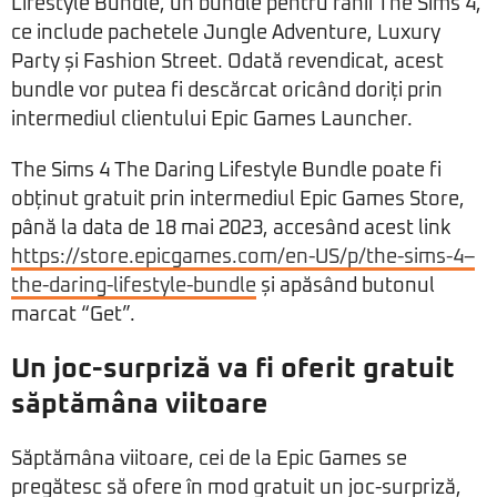
Lifestyle Bundle, un bundle pentru fanii The Sims 4,
ce include pachetele Jungle Adventure, Luxury
Party și Fashion Street. Odată revendicat, acest
bundle vor putea fi descărcat oricând doriți prin
intermediul clientului Epic Games Launcher.
The Sims 4 The Daring Lifestyle Bundle poate fi
obținut gratuit prin intermediul Epic Games Store,
până la data de 18 mai 2023, accesând acest link
https://store.epicgames.com/en-US/p/the-sims-4–
the-daring-lifestyle-bundle
și apăsând butonul
marcat “Get”.
Un joc-surpriză va fi oferit gratuit
săptămâna viitoare
Săptămâna viitoare, cei de la Epic Games se
pregătesc să ofere în mod gratuit un joc-surpriză,