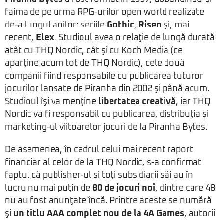
faima de pe urma RPG-urilor open world realizate
de-a lungul anilor: seriile
Gothic
,
Risen
şi, mai
recent,
Elex
. Studioul avea o relaţie de lungă durată
atât cu THQ Nordic, cât şi cu Koch Media (ce
aparţine acum tot de THQ Nordic), cele două
companii fiind responsabile cu publicarea tuturor
jocurilor lansate de Piranha din 2002 şi până acum.
Studioul îşi va menţine
libertatea creativă
, iar THQ
Nordic va fi responsabil cu publicarea, distribuţia şi
marketing-ul viitoarelor jocuri de la Piranha Bytes.
De asemenea, în cadrul celui mai recent raport
financiar al celor de la THQ Nordic, s-a confirmat
faptul că publisher-ul şi toţi subsidiarii săi au în
lucru nu mai puţin de
80 de jocuri noi
, dintre care 48
nu au fost anunţate încă. Printre aceste se numără
şi
un titlu AAA complet nou de la 4A Games
, autorii