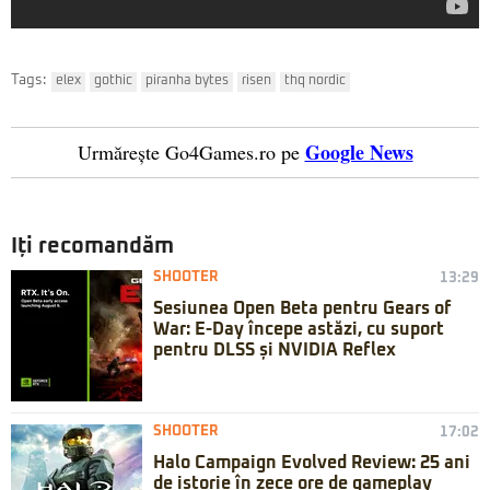
Tags:
elex
gothic
piranha bytes
risen
thq nordic
Google News
Urmărește Go4Games.ro pe
Iți recomandăm
SHOOTER
13:29
Sesiunea Open Beta pentru Gears of
War: E-Day începe astăzi, cu suport
pentru DLSS și NVIDIA Reflex
SHOOTER
17:02
Halo Campaign Evolved Review: 25 ani
de istorie în zece ore de gameplay