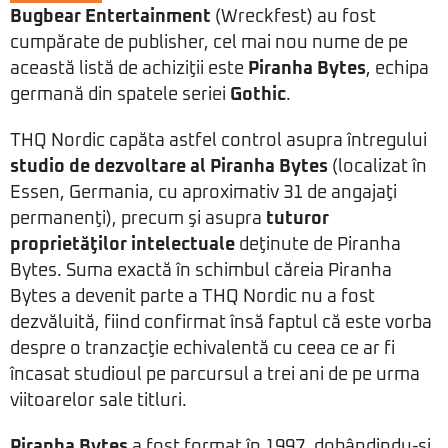
Bugbear Entertainment
(Wreckfest) au fost
cumpărate de publisher, cel mai nou nume de pe
această listă de achiziţii este
Piranha Bytes
, echipa
germană din spatele seriei
Gothic
.
THQ Nordic capăta astfel control asupra întregului
studio de dezvoltare al Piranha Bytes
(localizat în
Essen, Germania, cu aproximativ 31 de angajaţi
permanenţi), precum şi asupra
tuturor
proprietăţilor intelectuale
deţinute de Piranha
Bytes. Suma exactă în schimbul căreia Piranha
Bytes a devenit parte a THQ Nordic nu a fost
dezvăluită, fiind confirmat însă faptul că este vorba
despre o tranzacţie echivalentă cu ceea ce ar fi
încasat studioul pe parcursul a trei ani de pe urma
viitoarelor sale titluri.
Piranha Bytes
a fost format în 1997, dobândindu-şi