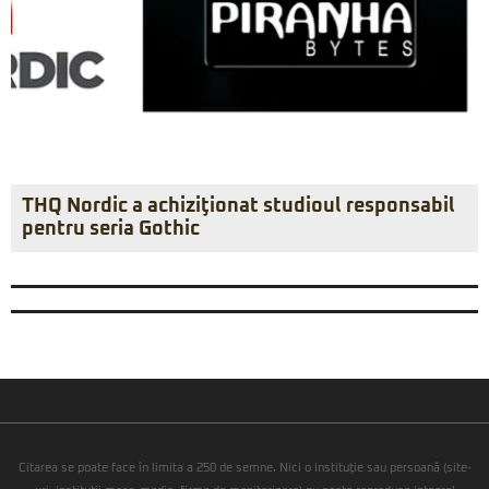
THQ Nordic a achiziţionat studioul responsabil
pentru seria Gothic
Citarea se poate face în limita a 250 de semne. Nici o instituţie sau persoană (site-