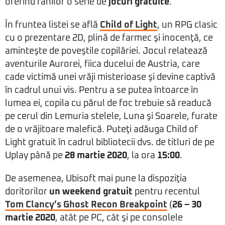
oferind fanilor o serie de
jocuri gratuite
.
În fruntea listei se află
Child of Light
, un RPG clasic
cu o prezentare 2D, plină de farmec şi inocenţă, ce
aminteşte de poveştile copilăriei. Jocul relatează
aventurile Aurorei, fiica ducelui de Austria, care
cade victimă unei vrăji misterioase şi devine captivă
în cadrul unui vis. Pentru a se putea întoarce în
lumea ei, copila cu părul de foc trebuie să readucă
pe cerul din Lemuria stelele, Luna şi Soarele, furate
de o vrăjitoare malefică. Puteţi adăuga Child of
Light gratuit în cadrul bibliotecii dvs. de titluri de pe
Uplay până pe
28 martie 2020
, la ora
15:00
.
De asemenea, Ubisoft mai pune la dispoziţia
doritorilor
un weekend gratuit
pentru recentul
Tom Clancy’s Ghost Recon Breakpoint
(
26 – 30
martie 2020
, atât pe PC, cât şi pe consolele