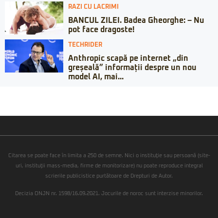
RAZI CU LACRIMI
BANCUL ZILEI. Badea Gheorghe: – Nu
pot face dragoste!
TECHRIDER
Anthropic scapă pe internet „din
greșeală” informații despre un nou
model AI, mai...
Citarea se poate face în limita a 250 de semne. Nici o instituţie sau persoană (site-
uri, instituţii mass-media, firme de monitorizare) nu poate reproduce integral
scrierile publicistice purtătoare de Drepturi de Autor.
Decizia ONJN nr. 1598/16.09.2021. Jocurile de noroc sunt interzise minorilor.