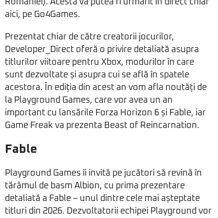
României). Acesta va putea fi urmărit în direct chiar
aici, pe Go4Games.
Prezentat chiar de către creatorii jocurilor,
Developer_Direct oferă o privire detaliată asupra
titlurilor viitoare pentru Xbox, modurilor în care
sunt dezvoltate și asupra cui se află în spatele
acestora. În ediția din acest an vom afla noutăți de
la Playground Games, care vor avea un an
important cu lansările Forza Horizon 6 și Fable, iar
Game Freak va prezenta Beast of Reincarnation.
Fable
Playground Games îi invită pe jucători să revină în
tărâmul de basm Albion, cu prima prezentare
detaliată a Fable – unul dintre cele mai așteptate
titluri din 2026. Dezvoltatorii echipei Playground vor