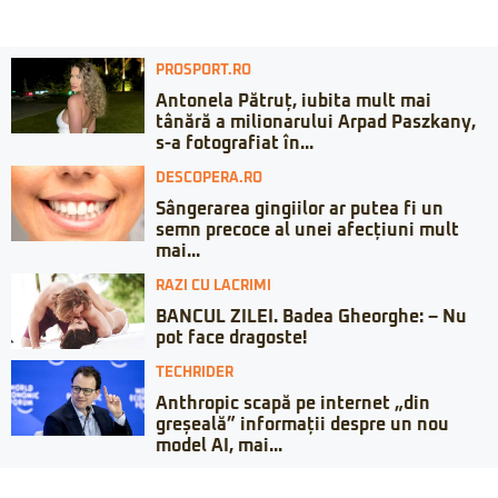
PROSPORT.RO
Antonela Pătruț, iubita mult mai
tânără a milionarului Arpad Paszkany,
s-a fotografiat în...
DESCOPERA.RO
Sângerarea gingiilor ar putea fi un
semn precoce al unei afecțiuni mult
mai...
RAZI CU LACRIMI
BANCUL ZILEI. Badea Gheorghe: – Nu
pot face dragoste!
TECHRIDER
Anthropic scapă pe internet „din
greșeală” informații despre un nou
model AI, mai...