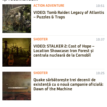
ACTION ADVENTURE
10:51
VIDEO: Tomb Raider: Legacy of Atlantis
– Puzzles & Traps
SHOOTER
10:37
VIDEO: STALKER 2: Cost of Hope –
Location Showcase: Iron Forest și
centrala nucleară de la Cernobîl
SHOOTER
10:25
Quake sărbătorește trei decenii de
existență cu o nouă campanie oficială:
Dawn of the Machine