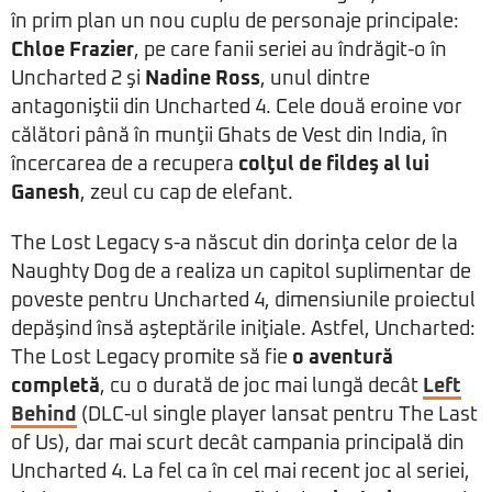
în prim plan un nou cuplu de personaje principale:
Chloe Frazier
, pe care fanii seriei au îndrăgit-o în
Uncharted 2 şi
Nadine Ross
, unul dintre
antagoniştii din Uncharted 4. Cele două eroine vor
călători până în munţii Ghats de Vest din India, în
încercarea de a recupera
colţul de fildeş al lui
Ganesh
, zeul cu cap de elefant.
The Lost Legacy s-a născut din dorinţa celor de la
Naughty Dog de a realiza un capitol suplimentar de
poveste pentru Uncharted 4, dimensiunile proiectul
depăşind însă aşteptările iniţiale. Astfel, Uncharted:
The Lost Legacy promite să fie
o aventură
completă
, cu o durată de joc mai lungă decât
Left
Behind
(DLC-ul single player lansat pentru The Last
of Us), dar mai scurt decât campania principală din
Uncharted 4. La fel ca în cel mai recent joc al seriei,