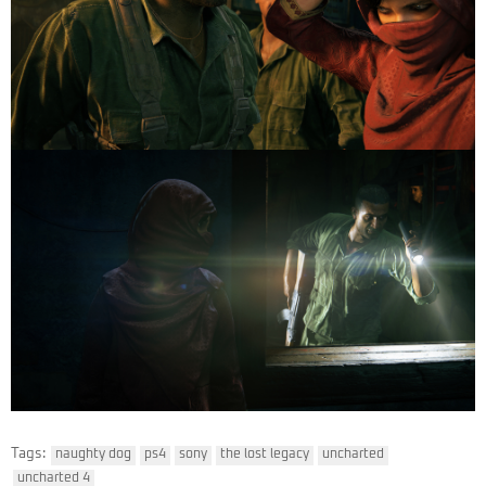
Tags:
naughty dog
ps4
sony
the lost legacy
uncharted
uncharted 4