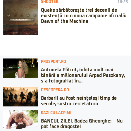
SHOOTER
10:25
Quake sărbătorește trei decenii de
existență cu o nouă campanie oficială:
Dawn of the Machine
PROSPORT.RO
Antonela Pătruț, iubita mult mai
tânără a milionarului Arpad Paszkany,
s-a fotografiat în...
DESCOPERA.RO
Barbarii au fost neînțeleși timp de
secole, susțin cercetătorii
RAZI CU LACRIMI
BANCUL ZILEI. Badea Gheorghe: – Nu
pot face dragoste!