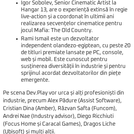
Igor Sobolev, Senior Cinematic Artist la
Hangar 13, are o experiență extinsă în regie
live-action și a coordonat în ultimii ani
realizarea secvențelor cinematice pentru
jocul Mafia: The Old Country.
Rami Ismail este un dezvoltator
independent olandezo-egiptean, cu peste 20
de titluri premiate lansate pe PC, console,
web și mobil. Este cunoscut pentru
susținerea diversității în industrie și pentru
sprijinul acordat dezvoltatorilor din piețe
emergente.
Pe scena Dev.Play vor urca și alți profesioniști din
industrie, precum Alex Pădure (Assist Software),
Cristian Dina (Amber), Răzvan Safta (Funcom),
Andrei Nae (Industry advisor), Diego Ricchiuti
(Focus Home și Caracal Games), Dragos Liche
(Ubisoft) și mulți alții.