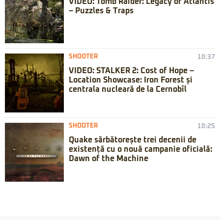
VIDEO: Tomb Raider: Legacy of Atlantis
– Puzzles & Traps
SHOOTER
10:37
VIDEO: STALKER 2: Cost of Hope –
Location Showcase: Iron Forest și
centrala nucleară de la Cernobîl
SHOOTER
10:25
Quake sărbătorește trei decenii de
existență cu o nouă campanie oficială:
Dawn of the Machine