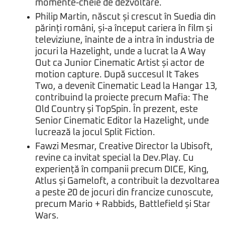
momente-cheie de dezvoltare.
Philip Martin, născut și crescut în Suedia din
părinți români, și-a început cariera în film și
televiziune, înainte de a intra în industria de
jocuri la Hazelight, unde a lucrat la
A Way
Out
ca Junior Cinematic Artist și actor de
motion capture. După succesul
It Takes
Two
, a devenit Cinematic Lead la Hangar 13,
contribuind la proiecte precum
Mafia: The
Old Country
și TopSpin. În prezent, este
Senior Cinematic Editor la Hazelight, unde
lucrează la jocul Split Fiction.
Fawzi Mesmar, Creative Director la Ubisoft,
revine ca invitat special la Dev.Play. Cu
experiență în companii precum DICE, King,
Atlus și Gameloft, a contribuit la dezvoltarea
a peste 20 de jocuri din francize cunoscute,
precum Mario + Rabbids, Battlefield și Star
Wars.