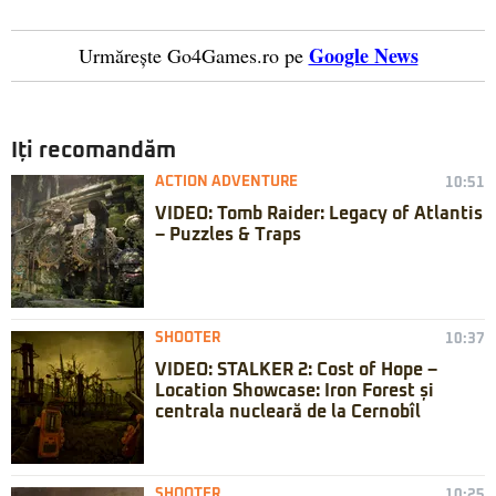
Google News
Urmărește Go4Games.ro pe
Iți recomandăm
ACTION ADVENTURE
10:51
VIDEO: Tomb Raider: Legacy of Atlantis
– Puzzles & Traps
SHOOTER
10:37
VIDEO: STALKER 2: Cost of Hope –
Location Showcase: Iron Forest și
centrala nucleară de la Cernobîl
SHOOTER
10:25