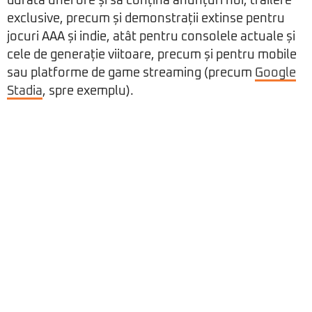
durata unei ore și să conțină anunțuri noi, trailere
exclusive, precum și demonstrații extinse pentru
jocuri AAA și indie, atât pentru consolele actuale și
cele de generație viitoare, precum și pentru mobile
sau platforme de game streaming (precum
Google
Stadia
, spre exemplu).