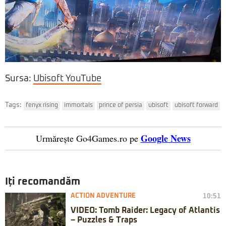
Sursa:
Ubisoft YouTube
Tags:
fenyx rising
immortals
prince of persia
ubisoft
ubisoft forward
Google News
Urmărește Go4Games.ro pe
Iți recomandăm
ACTION ADVENTURE
10:51
VIDEO: Tomb Raider: Legacy of Atlantis
– Puzzles & Traps