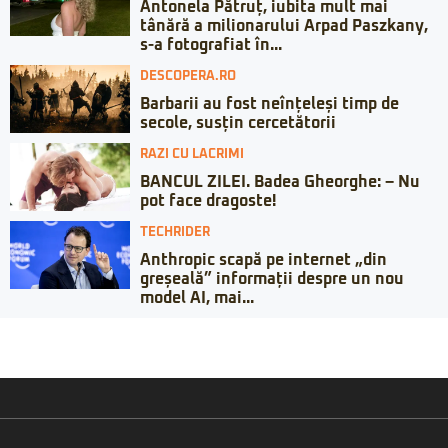
Antonela Pătruț, iubita mult mai
tânără a milionarului Arpad Paszkany,
s-a fotografiat în...
DESCOPERA.RO
Barbarii au fost neînțeleși timp de
secole, susțin cercetătorii
RAZI CU LACRIMI
BANCUL ZILEI. Badea Gheorghe: – Nu
pot face dragoste!
TECHRIDER
Anthropic scapă pe internet „din
greșeală” informații despre un nou
model AI, mai...