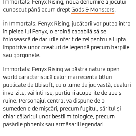
Immortals: Fenyx Rising, noua denumire a jocului
cunoscut până acum drept
Gods & Monsters
.
În Immortals: Fenyx Rising, jucătorii vor putea intra
în pielea lui Fenyx, o eroină capabilă să se
folosească de darurile oferit de zei pentru a lupta
împotriva unor creaturi de legendă precum harpiile
sau gorgonele.
Immortals: Fenyx Rising va păstra natura open
world caracteristică celor mai recente titluri
publicate de Ubisoft, cu o lume de joc vastă, dealuri
înverzite, văi întinse, porțiuni acoperite de ape și
ruine. Personajul central va dispune de o
sumedenie de mișcări, precum fugitul, săritul și
chiar călăritul unor bestii mitologice, precum
păsările phoenix sau armăsarii legendari.