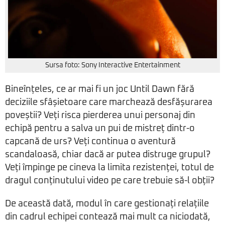
Sursa foto: Sony Interactive Entertainment
Bineînțeles, ce ar mai fi un joc Until Dawn fără
deciziile sfâșietoare care marchează desfășurarea
poveștii? Veți risca pierderea unui personaj din
echipă pentru a salva un pui de mistreț dintr-o
capcană de urs? Veți continua o aventură
scandaloasă, chiar dacă ar putea distruge grupul?
Veți împinge pe cineva la limita rezistenței, totul de
dragul conținutului video pe care trebuie să-l obții?
De această dată, modul în care gestionați relațiile
din cadrul echipei contează mai mult ca niciodată,