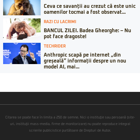
Ceva ce savanții au crezut că este unic
oamenilor tocmai a fost observat...
RAZI CU LACRIMI
BANCUL ZILEI. Badea Gheorghe: – Nu
pot face dragoste!
TECHRIDER
Anthropic scapă pe internet „din
greșeală” informații despre un nou
model AI, mai...
Citarea se poate face în limita a 250 de semne. Nici o instituţie sau persoană (site-
uri, instituţii mass-media, firme de monitorizare) nu poate reproduce integral
scrierile publicistice purtătoare de Drepturi de Autor.