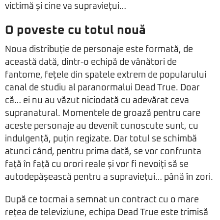
victimă și cine va supraviețui…
O poveste cu totul nouă
Noua distribuție de personaje este formată, de
această dată, dintr-o echipă de vânători de
fantome, fețele din spatele extrem de popularului
canal de studiu al paranormalui Dead True. Doar
că… ei nu au văzut niciodată cu adevărat ceva
supranatural. Momentele de groază pentru care
aceste personaje au devenit cunoscute sunt, cu
indulgență, puțin regizate. Dar totul se schimbă
atunci când, pentru prima dată, se vor confrunta
față în față cu orori reale și vor fi nevoiți să se
autodepășească pentru a supraviețui… până în zori.
După ce tocmai a semnat un contract cu o mare
rețea de televiziune, echipa Dead True este trimisă