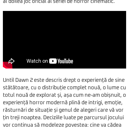
al doilea joc oficial al seriei de horror cinematic.
Until Dawn 2 este descris drept o experiență de sine
stătătoare, cu o distribuție complet nouă, o lume cu
totul nouă de explorat și, așa cum ne-am obișnuit, o
experiență horror modernă plină de intrigi, emoție,
răsturnări de situație și genul de alegeri care vă vor
țin treji noaptea. Deciziile luate pe parcursul jocului
vor continua să modeleze povestea: cine va cădea