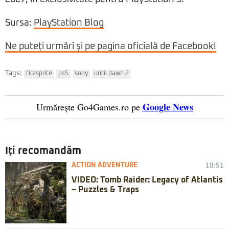
Sursa:
PlayStation Blog
Ne puteți urmări și pe pagina oficială de Facebook!
Tags:
firesprite
ps5
sony
until dawn 2
Google News
Urmărește Go4Games.ro pe
Iți recomandăm
ACTION ADVENTURE
10:51
VIDEO: Tomb Raider: Legacy of Atlantis
– Puzzles & Traps