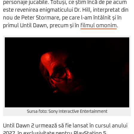
personaje jucabile. Totuși, ce știm încă de pe acum
este revenirea enigmaticului Dr. Hill, interpretat din
nou de Peter Stormare, pe care l-am întâlnit și în
primul Until Dawn, precum și în
filmul omonim
.
Sursa foto: Sony Interactive Entertainment
Until Dawn 2 urmează să fie lansat în cursul anului
2027, în exclusivitate pentru PlayStation 5.