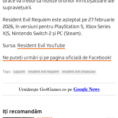
Grace va trebui să reziste ororilor înfricoșătoare ale
supraviețuirii.
Resident Evil Requiem este așteptat pe 27 februarie
2026, în versiuni pentru PlayStation 5, Xbox Series
X|S, Nintendo Switch 2 și PC (Steam).
Sursa:
Resident Evil YouTube
Ne puteți urmări și pe pagina oficială de Facebook!
Tags:
capcom
resident evil requiem
resident evil showcase
Google News
Urmărește Go4Games.ro pe
Iți recomandăm