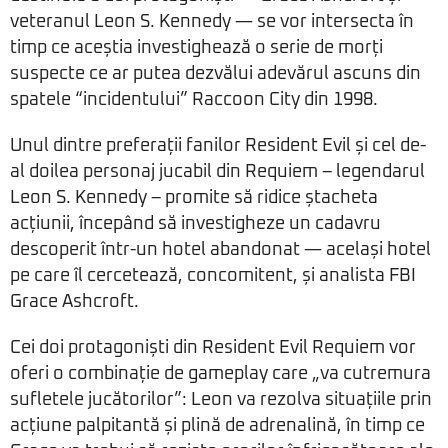
veteranul Leon S. Kennedy — se vor intersecta în
timp ce aceștia investighează o serie de morți
suspecte ce ar putea dezvălui adevărul ascuns din
spatele “incidentului” Raccoon City din 1998.
Unul dintre preferații fanilor Resident Evil și cel de-
al doilea personaj jucabil din Requiem – legendarul
Leon S. Kennedy – promite să ridice ștacheta
acțiunii, începând să investigheze un cadavru
descoperit într-un hotel abandonat — același hotel
pe care îl cercetează, concomitent, și analista FBI
Grace Ashcroft.
Cei doi protagoniști din Resident Evil Requiem vor
oferi o combinație de gameplay care „va cutremura
sufletele jucătorilor”: Leon va rezolva situațiile prin
acțiune palpitantă și plină de adrenalină, în timp ce