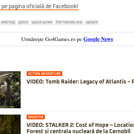
i pe pagina oficială de Facebook!
g wild hog
patch
space punks
the friendly one
update
Google News
Urmărește Go4Games.ro pe
ACTION ADVENTURE
VIDEO: Tomb Raider: Legacy of Atlantis – 
SHOOTER
VIDEO: STALKER 2: Cost of Hope – Locatio
Forest și centrala nucleară de la Cernobîl