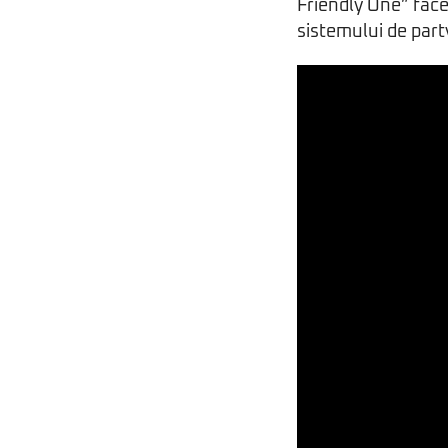
Friendly One” face
sistemului de party