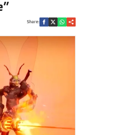
e”
Share: