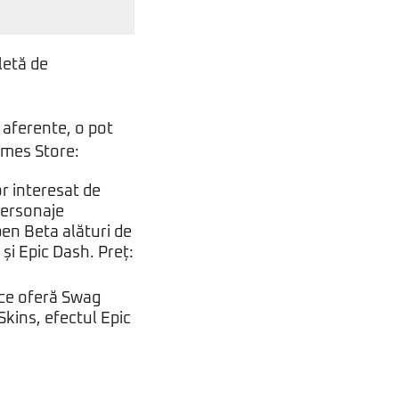
letă de
 aferente, o pot
ames Store:
r interesat de
personaje
pen Beta alături de
și Epic Dash. Preț:
 ce oferă Swag
Skins, efectul Epic