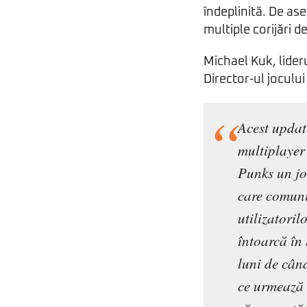
îndeplinită. De as
multiple corijări d
Michael Kuk, lider
Director-ul joculu
Acest updat
multiplayer
Punks un jo
care comuni
utilizatoril
întoarcă în
luni de cân
ce urmează 