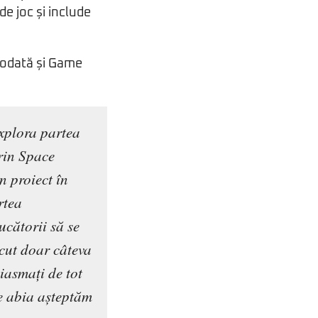
e joc și include
otodată și Game
xplora partea
prin Space
n proiect în
rtea
ucătorii să se
ecut doar câteva
iasmați de tot
e abia așteptăm