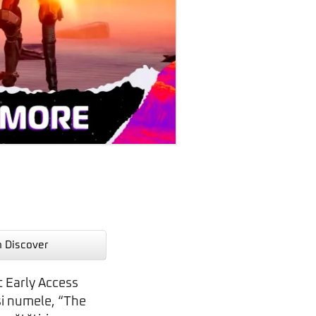
n Discover
t Early Access
și numele, “The