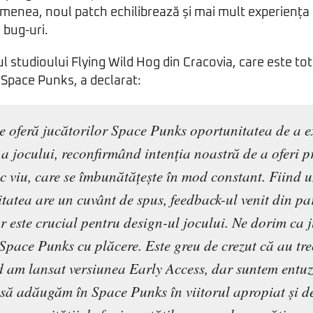
emenea, noul patch echilibrează și mai mult experiența d
e bug-uri.
ul studioului Flying Wild Hog din Cracovia, care este t
i Space Punks, a declarat:
e oferă jucătorilor Space Punks oportunitatea de a e
 a jocului, reconfirmând intenția noastră de a oferi 
c viu, care se îmbunătățește în mod constant. Fiind u
tatea are un cuvânt de spus, feedback-ul venit din pa
or este crucial pentru design-ul jocului. Ne dorim ca j
 Space Punks cu plăcere. Este greu de crezut că au tr
d am lansat versiunea Early Access, dar suntem entuz
să adăugăm în Space Punks în viitorul apropiat și d