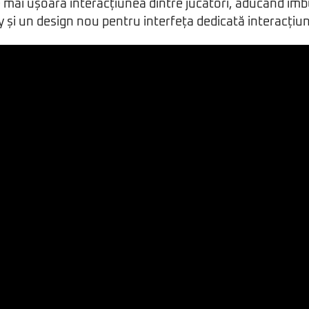
 mai ușoară interacțiunea dintre jucători, aducând îmb
 și un design nou pentru interfeța dedicată interacțiuni