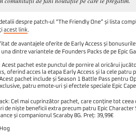
 comunității de fani noutățile pe care le pregătim.
etalii despre patch-ul “The Friendly One” și lista comp
ți
acest link
.
fitat de avantajele oferite de Early Access și bonusurile
d una dintre variantele de Founders Packs de pe Epic G
Acest pachet este punctul de pornire al oricărui jucăto
, oferind acces la etapa Early Access și la cele patru 
 Acest pachet include și Season 1 Battle Pass pentru O
xclusive, patru emote-uri și efectele speciale Epic Cape 
ack: Cel mai cuprinzător pachet, care conține tot ceea
ri de niște beneficii extra precum patru Epic Character 
rance și companionul Scaraby 8G. Preț: 39,99€
 Hog