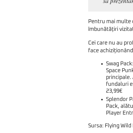
să prezentăm
Pentru mai multe d
îmbunătățiri vizita
Cei care nu au pro
face achiziționân
Swag Pack: 
Space Punks
principale.
fundaluri e
23,99€
Splendor P
Pack, alătu
Player Ent
Sursa: Flying Wild