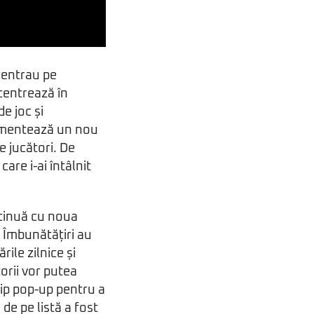
centrau pe
centrează în
e joc și
lementează un nou
e jucători. De
are i-ai întâlnit
ntinuă cu noua
. Îmbunătățiri au
ile zilnice și
orii vor putea
 tip pop-up pentru a
 de pe listă a fost