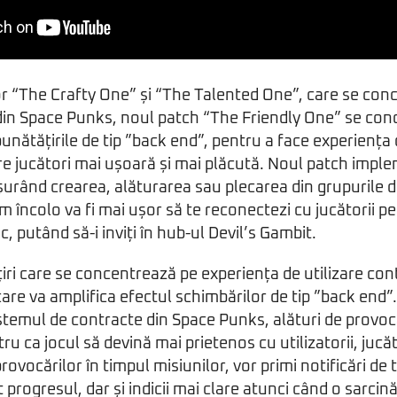
 “The Crafty One” și “The Talented One”, care se con
din Space Punks, noul patch “The Friendly One” se con
unătățirile de tip ”back end”, pentru a face experiența d
tre jucători mai ușoară și mai plăcută. Noul patch imp
șurând crearea, alăturarea sau plecarea din grupurile d
ncolo va fi mai ușor să te reconectezi cu jucătorii pe c
c, putând să-i inviți în hub-ul Devil’s Gambit.
iri care se concentrează pe experiența de utilizare co
care va amplifica efectul schimbărilor de tip ”back end”
istemul de contracte din Space Punks, alături de provocăr
u ca jocul să devină mai prietenos cu utilizatorii, jucăt
ovocărilor în timpul misiunilor, vor primi notificări de
 progresul, dar și indicii mai clare atunci când o sarcină