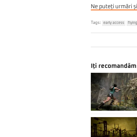
Ne puteți urmări ș
Tags:
early access
flyin
Iți recomandăm