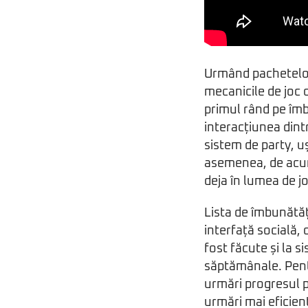
Urmând pachetelor
mecanicile de joc 
primul rând pe îmb
interacțiunea din
sistem de party, u
asemenea, de acum î
deja în lumea de jo
Lista de îmbunătăț
interfață socială, 
fost făcute și la s
săptămânale. Pentr
urmări progresul pr
urmări mai eficient