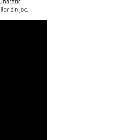
unătățiri
lor din joc.