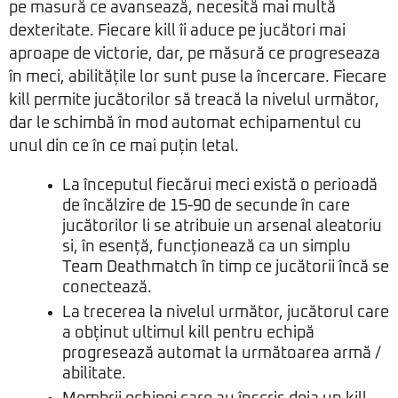
pe masură ce avansează, necesită mai multă
dexteritate. Fiecare kill îi aduce pe jucători mai
aproape de victorie, dar, pe măsură ce progreseaza
în meci, abilitățile lor sunt puse la încercare. Fiecare
kill permite jucătorilor să treacă la nivelul următor,
dar le schimbă în mod automat echipamentul cu
unul din ce în ce mai puțin letal.
La începutul fiecărui meci există o perioadă
de încălzire de 15-90 de secunde în care
jucătorilor li se atribuie un arsenal aleatoriu
si, în esență, funcționează ca un simplu
Team Deathmatch în timp ce jucătorii încă se
conectează.
La trecerea la nivelul următor, jucătorul care
a obținut ultimul kill pentru echipă
progresează automat la următoarea armă /
abilitate.