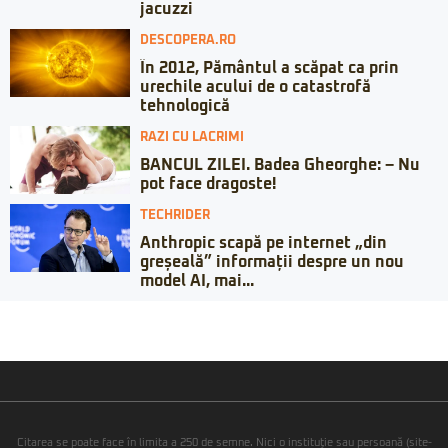
jacuzzi
DESCOPERA.RO
În 2012, Pământul a scăpat ca prin
urechile acului de o catastrofă
tehnologică
RAZI CU LACRIMI
BANCUL ZILEI. Badea Gheorghe: – Nu
pot face dragoste!
TECHRIDER
Anthropic scapă pe internet „din
greșeală” informații despre un nou
model AI, mai...
Citarea se poate face în limita a 250 de semne. Nici o instituţie sau persoană (site-