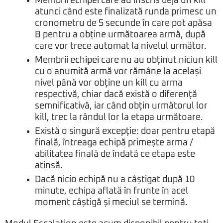
Membrii echipei care au înscris deja un kill
atunci când este finalizată runda primesc un
cronometru de 5 secunde în care pot apăsa
B pentru a obține următoarea armă, după
care vor trece automat la nivelul următor.
Membrii echipei care nu au obținut niciun kill
cu o anumită armă vor rămâne la același
nivel până vor obține un kill cu arma
respectivă, chiar dacă există o diferență
semnificativă, iar când obțin următorul lor
kill, trec la rândul lor la etapa următoare.
Există o singură excepție: doar pentru etapă
finală, întreaga echipă primește arma /
abilitatea finală de îndată ce etapa este
atinsă.
Dacă nicio echipă nu a câștigat după 10
minute, echipa aflată în frunte în acel
moment câștigă și meciul se termină.