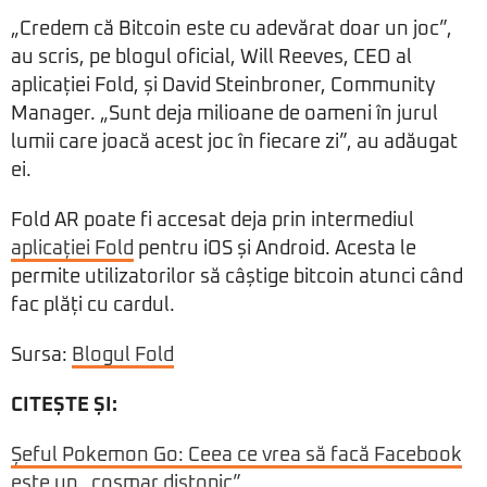
„Credem că Bitcoin este cu adevărat doar un joc”,
au scris, pe blogul oficial, Will Reeves, CEO al
aplicației Fold, și David Steinbroner, Community
Manager. „Sunt deja milioane de oameni în jurul
lumii care joacă acest joc în fiecare zi”, au adăugat
ei.
Fold AR poate fi accesat deja prin intermediul
aplicației Fold
pentru iOS și Android. Acesta le
permite utilizatorilor să câștige bitcoin atunci când
fac plăți cu cardul.
Sursa:
Blogul Fold
CITEȘTE ȘI:
Șeful Pokemon Go: Ceea ce vrea să facă Facebook
este un „coșmar distopic”