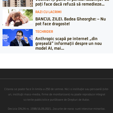
poți face dacă refuză să remedieze...
RAZI CU LACRIMI
BANCUL ZILEI. Badea Gheorghe: – Nu
pot face dragoste!
TECHRIDER
Anthropic scapă pe internet „din
greșeală” informații despre un nou
model AI, mai...
Citarea se poate face în limita a 250 de semne. Nici o instituţie sau persoană (site-
uri, instituţii mass-media, firme de monitorizare) nu poate reproduce integral
scrierile publicistice purtătoare de Drepturi de Autor.
Decizia ONJN nr. 1598/16.09.2021. Jocurile de noroc sunt interzise minorilor.