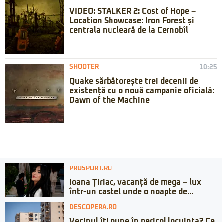
VIDEO: STALKER 2: Cost of Hope –
Location Showcase: Iron Forest și
centrala nucleară de la Cernobîl
SHOOTER
10:25
Quake sărbătorește trei decenii de
existență cu o nouă campanie oficială:
Dawn of the Machine
PROSPORT.RO
Ioana Țiriac, vacanță de mega – lux
într-un castel unde o noapte de...
DESCOPERA.RO
Vecinul îți pune în pericol locuința? Ce