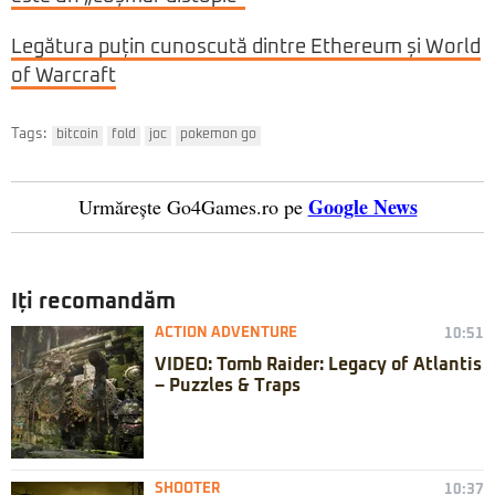
Legătura puțin cunoscută dintre Ethereum și World
of Warcraft
Tags:
bitcoin
fold
joc
pokemon go
Google News
Urmărește Go4Games.ro pe
Iți recomandăm
ACTION ADVENTURE
10:51
VIDEO: Tomb Raider: Legacy of Atlantis
– Puzzles & Traps
SHOOTER
10:37