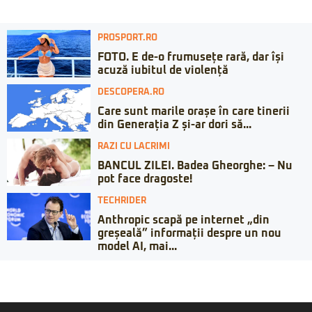
PROSPORT.RO
FOTO. E de-o frumusețe rară, dar își
acuză iubitul de violență
DESCOPERA.RO
Care sunt marile orașe în care tinerii
din Generația Z și-ar dori să...
RAZI CU LACRIMI
BANCUL ZILEI. Badea Gheorghe: – Nu
pot face dragoste!
TECHRIDER
Anthropic scapă pe internet „din
greșeală” informații despre un nou
model AI, mai...