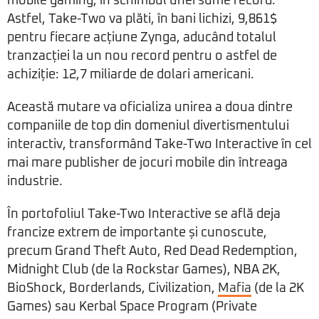
mobile gaming, în schimbul unei sume record.
Astfel, Take-Two va plăti, în bani lichizi, 9,861$
pentru fiecare acțiune Zynga, aducând totalul
tranzacției la un nou record pentru o astfel de
achiziție: 12,7 miliarde de dolari americani.
Această mutare va oficializa unirea a doua dintre
companiile de top din domeniul divertismentului
interactiv, transformând Take-Two Interactive în cel
mai mare publisher de jocuri mobile din întreaga
industrie.
În portofoliul Take-Two Interactive se află deja
francize extrem de importante și cunoscute,
precum Grand Theft Auto, Red Dead Redemption,
Midnight Club (de la Rockstar Games), NBA 2K,
BioShock, Borderlands, Civilization,
Mafia
(de la 2K
Games) sau Kerbal Space Program (Private