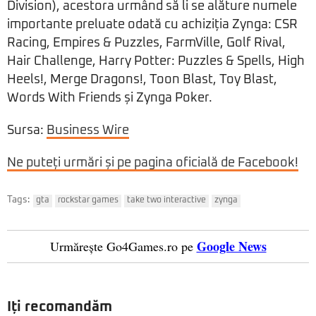
Division), acestora urmând să li se alăture numele
importante preluate odată cu achiziția Zynga: CSR
Racing, Empires & Puzzles, FarmVille, Golf Rival,
Hair Challenge, Harry Potter: Puzzles & Spells, High
Heels!, Merge Dragons!, Toon Blast, Toy Blast,
Words With Friends și Zynga Poker.
Sursa:
Business Wire
Ne puteți urmări și pe pagina oficială de Facebook!
Tags:
gta
rockstar games
take two interactive
zynga
Google News
Urmărește Go4Games.ro pe
Iți recomandăm