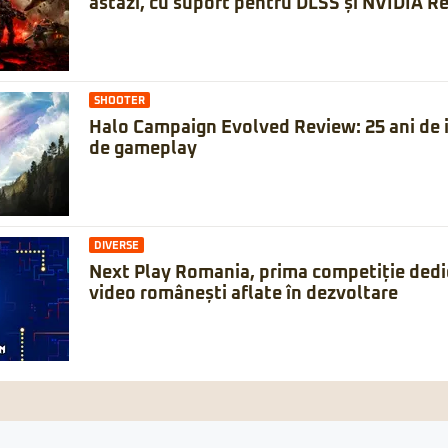
astăzi, cu suport pentru DLSS și NVIDIA Re
SHOOTER
Halo Campaign Evolved Review: 25 ani de is
de gameplay
DIVERSE
Next Play Romania, prima competiție dedic
video românești aflate în dezvoltare