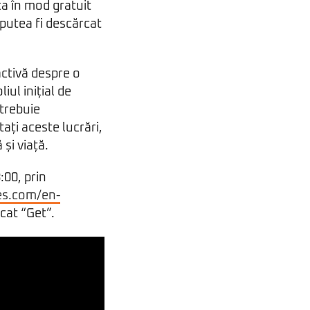
ca în mod gratuit
putea fi descărcat
ctivă despre o
iul inițial de
 trebuie
ați aceste lucrări,
și viață.
:00, prin
es.com/en-
cat “Get”.