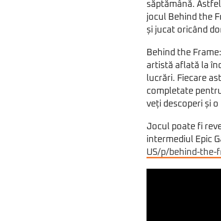
săptămână. Astfel,
jocul Behind the F
și jucat oricând d
Behind the Frame: 
artistă aflată la î
lucrări. Fiecare as
completate pentru 
veți descoperi și 
Jocul poate fi reve
intermediul Epic 
US/p/behind-the-f