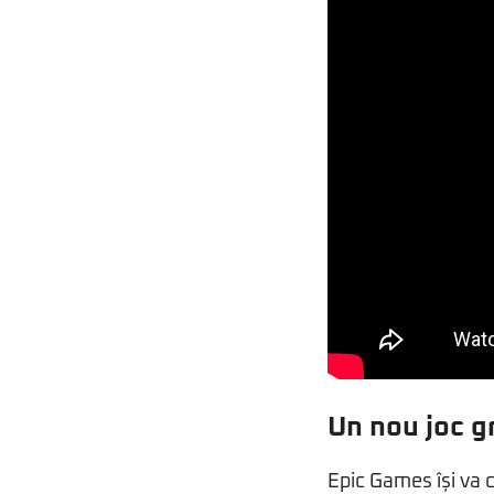
Un nou joc g
Epic Games își va c