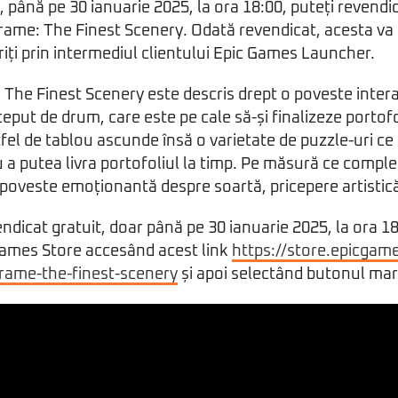
 până pe 30 ianuarie 2025, la ora 18:00, puteți revendi
rame: The Finest Scenery. Odată revendicat, acesta va 
oriți prin intermediul clientului Epic Games Launcher.
The Finest Scenery este descris drept o poveste intera
nceput de drum, care este pe cale să-și finalizeze portofol
tfel de tablou ascunde însă o varietate de puzzle-uri ce
a putea livra portofoliul la timp. Pe măsură ce complet
o poveste emoționantă despre soartă, pricepere artistică 
ndicat gratuit, doar până pe 30 ianuarie 2025, la ora 18
Games Store accesând acest link
https://store.epicgam
rame-the-finest-scenery
și apoi selectând butonul mar