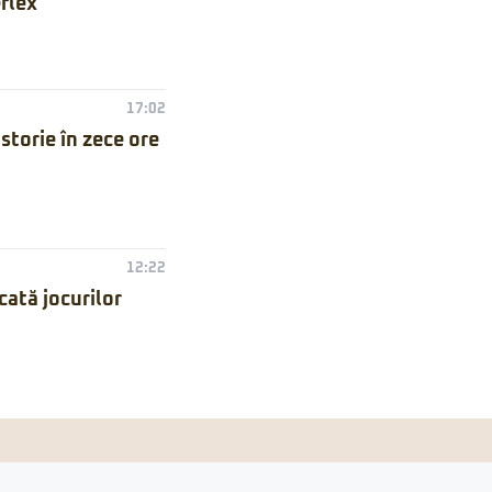
flex
17:02
torie în zece ore
12:22
ată jocurilor