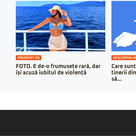
PROSPORT.RO
DESCOPERA.R
FOTO. E de-o frumusețe rară, dar
Care sunt
își acuză iubitul de violență
tinerii di
să...