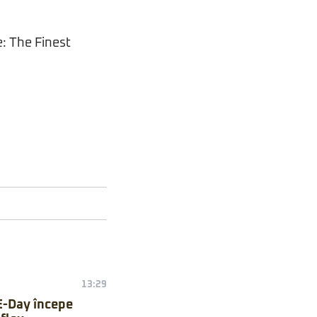
e: The Finest
13:29
E-Day începe