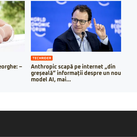
TECHRIDER
orghe: –
Anthropic scapă pe internet „din
greșeală” informații despre un nou
model AI, mai...