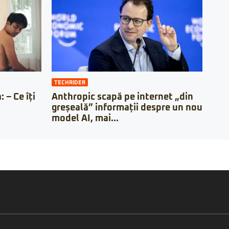
TECHRIDER
 – Ce îți
Anthropic scapă pe internet „din
greșeală” informații despre un nou
model AI, mai...