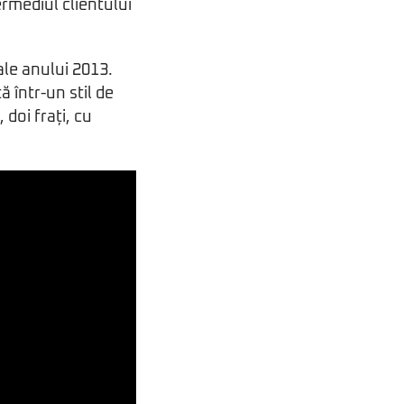
termediul clientului
ale anului 2013.
 într-un stil de
doi frați, cu