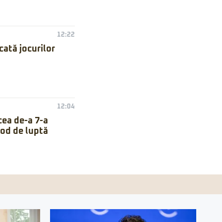
12:22
ată jocurilor
12:04
cea de-a 7-a
mod de luptă