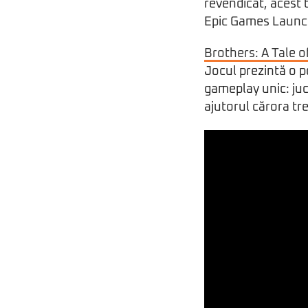
revendicat, acest t
Epic Games Launc
Brothers: A Tale 
Jocul prezintă o p
gameplay unic: juc
ajutorul cărora tr