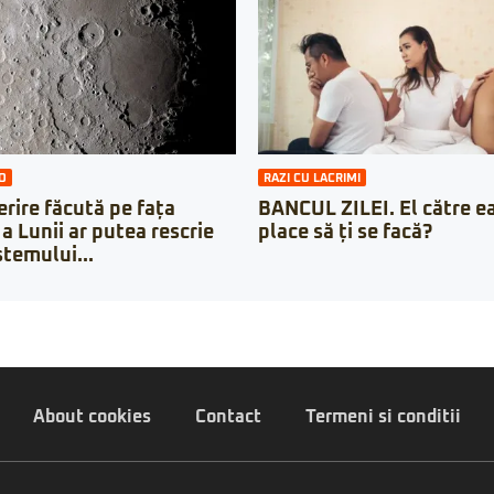
O
RAZI CU LACRIMI
rire făcută pe fața
BANCUL ZILEI. El către ea:
a Lunii ar putea rescrie
place să ți se facă?
stemului...
About cookies
Contact
Termeni si conditii