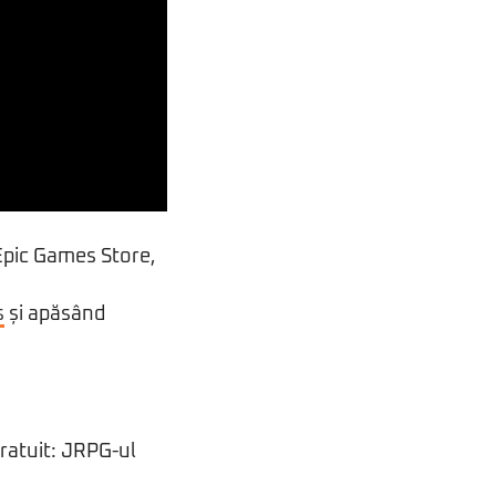
 Epic Games Store,
s
și apăsând
ratuit: JRPG-ul