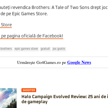
puteți revendica Brothers: A Tale of Two Sons drept joc
 de pe Epic Games Store.
 Store
i pe pagina oficială de Facebook!
brothers
epic games store
gratuit
joc gratis
Google News
Urmărește Go4Games.ro pe
SHOOTER
Halo Campaign Evolved Review: 25 ani de is
de gameplay