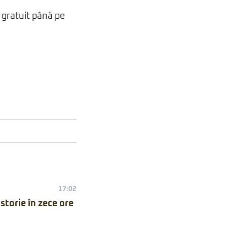
 gratuit până pe
17:02
torie în zece ore