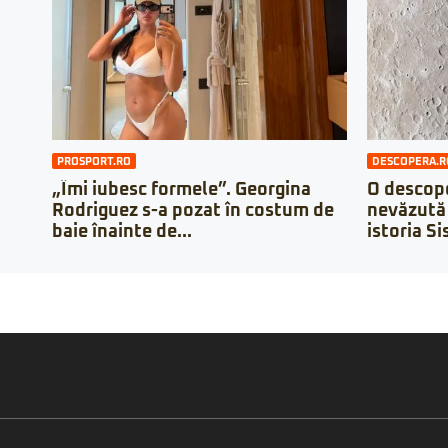
PROSPORT.RO
DESCOPERA.R
„Îmi iubesc formele”. Georgina
O descope
Rodriguez s-a pozat în costum de
nevăzută 
baie înainte de...
istoria Si