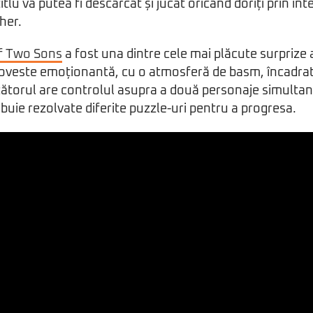
itlu va putea fi descărcat și jucat oricând doriți prin in
her.
of Two Sons
a fost una dintre cele mai plăcute surprize 
oveste emoționantă, cu o atmosferă de basm, încadrată
ătorul are controlul asupra a două personaje simultan, 
ebuie rezolvate diferite puzzle-uri pentru a progresa.