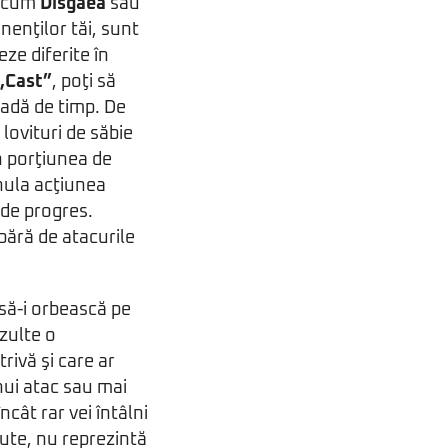
recum
Disgaea
sau
nenţilor tăi, sunt
ze diferite în
„Cast”
, poţi să
oadă de timp. De
lovituri de săbie
n porţiunea de
nula acţiunea
 de progres.
pără de atacurile
 să-i orbească pe
ezulte o
rivă şi care ar
nui atac sau mai
 încât rar vei întâlni
cute, nu reprezintă