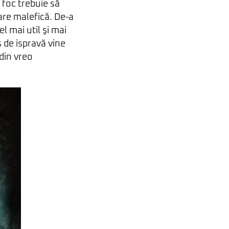
 foc trebuie să
oare malefică. De-a
cel mai util şi mai
ş de ispravă vine
din vreo