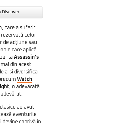
n Discover
, care a suferit
e rezervată celor
or de acţiune sau
anie care aplică
doar la
Assassin’s
cmai din acest
 a-şi diversifica
i precum
Watch
Light
, o adevărată
G adevărat.
clasice au avut
atează aventurile
i devine captivă în