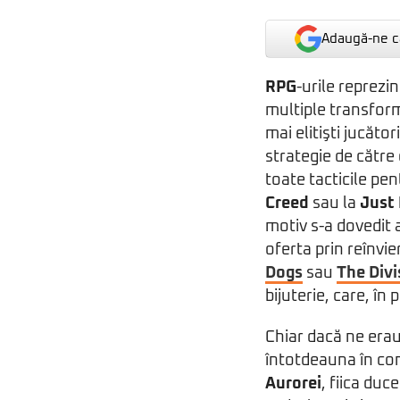
Adaugă-ne ca
RPG
-urile reprezi
multiple transform
mai elitişti jucăt
strategie de către
toate tacticile pen
Creed
sau la
Just
motiv s-a dovedit a
oferta prin reînvi
Dogs
sau
The Divi
bijuterie, care, î
Chiar dacă ne erau
întotdeauna în co
Aurorei
, fiica duc