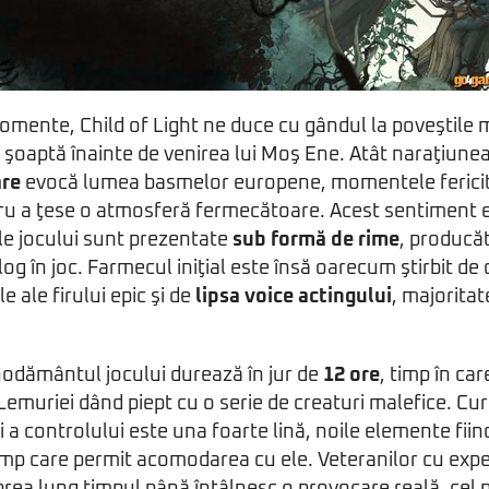
omente, Child of Light ne duce cu gândul la poveştile 
n şoaptă înainte de venirea lui Moş Ene. Atât naraţiunea 
are
evocă lumea basmelor europene, momentele fericit
tru a ţese o atmosferă fermecătoare. Acest sentiment es
ile jocului sunt prezentate
sub formă de rime
, producăt
dialog în joc. Farmecul iniţial este însă oarecum ştirbit de
e ale firului epic şi de
lipsa voice actingului
, majoritat
odământul jocului durează în jur de
12 ore
, timp în ca
 Lemuriei dând piept cu o serie de creaturi malefice. Cu
i a controlului este una foarte lină, noile elemente fii
 timp care permit acomodarea cu ele. Veteranilor cu exp
r prea lung timpul până întâlnesc o provocare reală, cel 