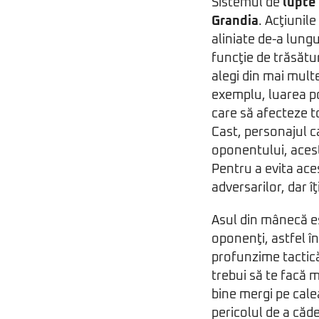
Sistemul de
lupte
Grandia
. Acţiunil
aliniate de-a lungu
funcţie de trăsătu
alegi din mai mult
exemplu, luarea po
care să afecteze t
Cast, personajul 
oponentului, acest
Pentru a evita ace
adversarilor, dar î
Asul din mânecă 
oponenţi, astfel în
profunzime tactică,
trebui să te facă 
bine mergi pe calea
pericolul de a căde