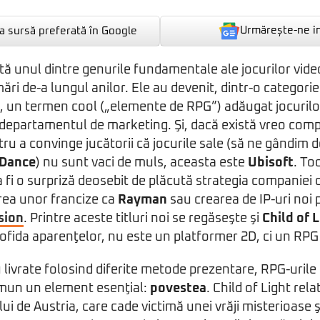
Urmărește-ne i
 sursă preferată în Google
ntă unul dintre genurile fundamentale ale jocurilor video
ări de-a lungul anilor. Ele au devenit, dintr-o categori
ori, un termen cool („elemente de RPG”) adăugat jocuril
 departamentul de marketing. Şi, dacă există vreo comp
tru a convinge jucătorii că jocurile sale (să ne gândim 
 Dance
) nu sunt vaci de muls, aceasta este
Ubisoft
. To
 fi o surpriză deosebit de plăcută strategia companiei de
erea unor francize ca
Rayman
sau crearea de IP-uri no
sion
. Printre aceste titluri noi se regăseşte şi
Child of 
n pofida aparenţelor, nu este un platformer 2D, ci un RP
 livrate folosind diferite metode prezentare, RPG-urile 
mun un element esenţial:
povestea
. Child of Light rel
elui de Austria, care cade victimă unei vrăji misterioase ş