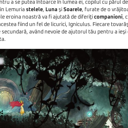
ntru a se putea întoarce în lumea ei, copilul cu părul de
din Lemuria
stelele
,
Luna
şi
Soarele
, furate de o vrăjit
le eroina noastră va fi ajutată de diferiţi
companioni
, 
acestea fiind un fel de licurici, Igniculus. Fiecare tovară
 secundară, având nevoie de ajutorul tău pentru a ieşi 
ta.