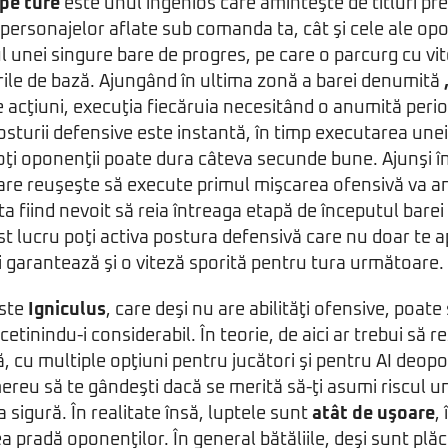
 pe ture
este unul ingenios care aminteşte de titluri p
e personajelor aflate sub comanda ta, cât şi cele ale opo
l unei singure bare de progres, pe care o parcurg cu vite
rile de bază. Ajungând în ultima zonă a barei denumită
e acţiuni, execuţia fiecăruia necesitând o anumită peri
sturii defensive este instantă, în timp executarea unei 
oţi oponenţii poate dura câteva secunde bune. Ajunşi î
care reuşeşte să execute primul mişcarea ofensivă va a
a fiind nevoit să reia întreaga etapă de începutul barei
st lucru poţi activa postura defensivă care nu doar te a
ţi garantează şi o viteză sporită pentru tura următoare.
este
Igniculus
, care deşi nu are abilităţi ofensive, poate
cetinindu-i considerabil. În teorie, de aici ar trebui să r
 cu multiple opţiuni pentru jucători şi pentru AI deopot
mereu să te gândeşti dacă se merită să-ţi asumi riscul u
 sigură. În realitate însă, luptele sunt
atât de uşoare
,
a pradă oponenţilor. În general bătăliile, deşi sunt plă