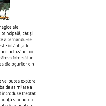
magice ale
principală, cât şi
e alternându-se
te întărit şi de
orii incluzând mii
 câteva întorsături
ea dialogurilor din
re vei putea explora
rba de asimilare a
nd introduse treptat
erienţă s-ar putea
puţin în modul de