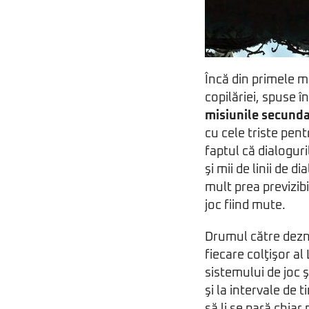
Încă din primele m
copilăriei, spuse î
misiunile secund
cu cele triste pen
faptul că dialogur
şi mii de linii de 
mult prea previzibil
joc fiind mute.
Drumul către dezn
fiecare colţişor al
sistemului de joc ş
şi la intervale de
să li se pară chia