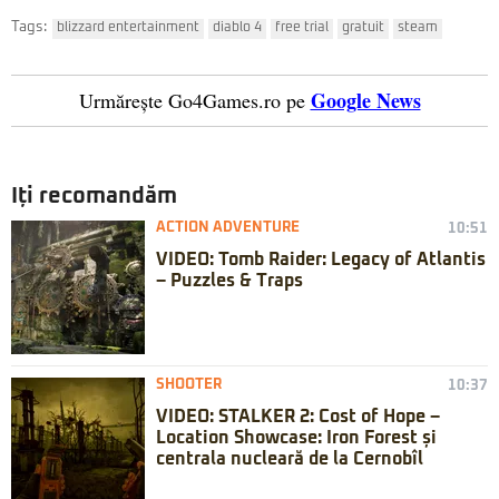
Tags:
blizzard entertainment
diablo 4
free trial
gratuit
steam
Google News
Urmărește Go4Games.ro pe
Iți recomandăm
ACTION ADVENTURE
10:51
VIDEO: Tomb Raider: Legacy of Atlantis
– Puzzles & Traps
SHOOTER
10:37
VIDEO: STALKER 2: Cost of Hope –
Location Showcase: Iron Forest și
centrala nucleară de la Cernobîl