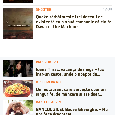
SHOOTER
10:25
Quake sărbătorește trei decenii de
existență cu o nouă campanie oficială:
Dawn of the Machine
PROSPORT.RO
Ioana Țiriac, vacanță de mega – lux
într-un castel unde o noapte de...
DESCOPERA.RO
Un restaurant care servește doar un
singur fel de mâncare și are doar...
RAZI CU LACRIMI
BANCUL ZILEI. Badea Gheorghe: – Nu
pot face dragoste!