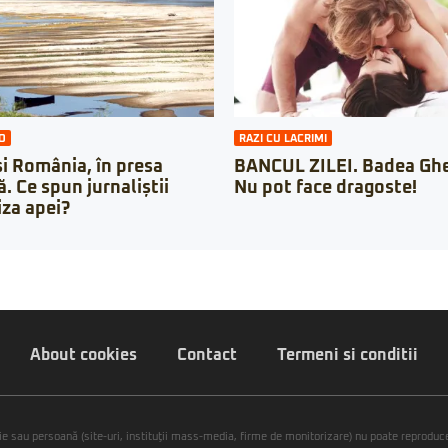
O
RAZI CU LACRIMI
i România, în presa
BANCUL ZILEI. Badea Ghe
. Ce spun jurnaliștii
Nu pot face dragoste!
iza apei?
About cookies
Contact
Termeni si conditii
ie sau persoană (site-uri, instituţii mass-media, firme de monitorizare) nu poate reproduce 