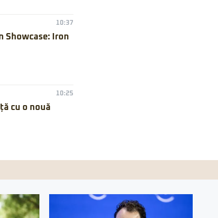
10:37
n Showcase: Iron
10:25
nță cu o nouă