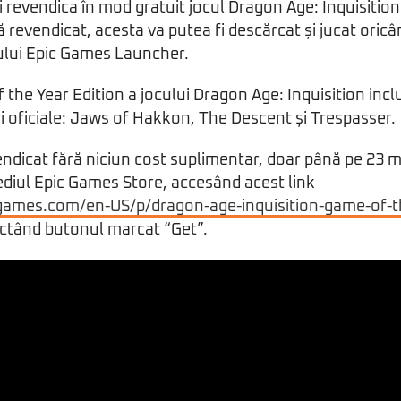
ți revendica în mod gratuit jocul Dragon Age: Inquisitio
 revendicat, acesta va putea fi descărcat și jucat oricân
tului Epic Games Launcher.
the Year Edition a jocului Dragon Age: Inquisition includ
 oficiale: Jaws of Hakkon, The Descent și Trespasser.
endicat fără niciun cost suplimentar, doar până pe 23 m
ediul Epic Games Store, accesând acest link
cgames.com/en-US/p/dragon-age-inquisition-game-of-th
ectând butonul marcat “Get”.