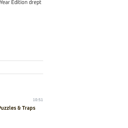
Year Edition drept
10:51
Puzzles & Traps