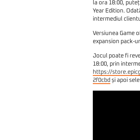
la ora 18:00, pute
Year Edition. Odată
intermediul clien
Versiunea Game of 
expansion pack-uri
Jocul poate fi rev
18:00, prin interm
https://store.epi
2f0cbd
și apoi sel