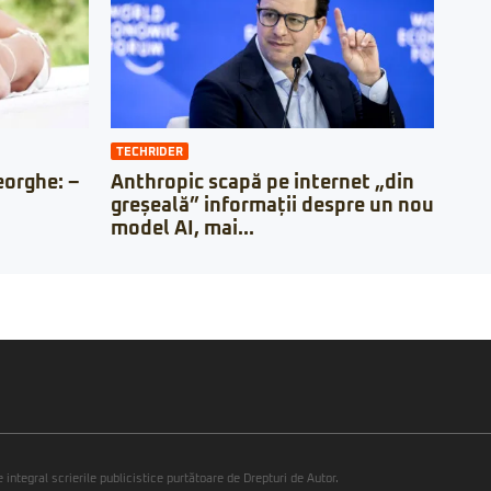
TECHRIDER
orghe: –
Anthropic scapă pe internet „din
greșeală” informații despre un nou
model AI, mai...
integral scrierile publicistice purtătoare de Drepturi de Autor.