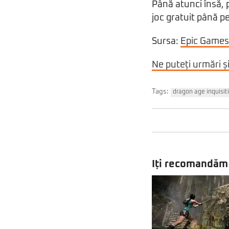
Până atunci însă, 
joc gratuit până p
Sursa:
Epic Games
Ne puteți urmări ș
Tags:
dragon age inquisit
Iți recomandăm