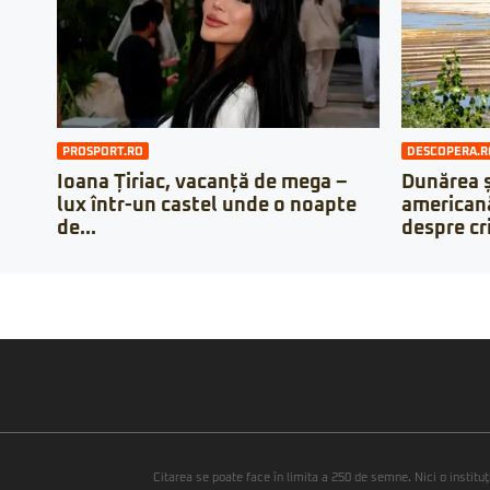
PROSPORT.RO
DESCOPERA.R
Ioana Țiriac, vacanță de mega –
Dunărea ș
lux într-un castel unde o noapte
americană
de...
despre cr
Citarea se poate face în limita a 250 de semne. Nici o instituţ