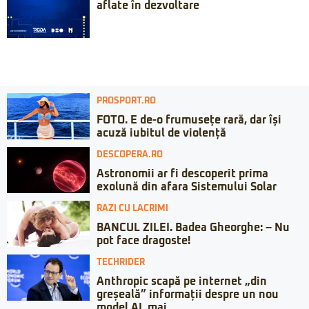
aflate în dezvoltare
PROSPORT.RO
FOTO. E de-o frumusețe rară, dar își
acuză iubitul de violență
DESCOPERA.RO
Astronomii ar fi descoperit prima
exolună din afara Sistemului Solar
RAZI CU LACRIMI
BANCUL ZILEI. Badea Gheorghe: – Nu
pot face dragoste!
TECHRIDER
Anthropic scapă pe internet „din
greșeală” informații despre un nou
model AI, mai...