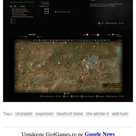
Tags:
cd projekt
expansion
hearts of stone
the witcher 3
wild hunt
Google News
Urmărește Go4Games.ro pe