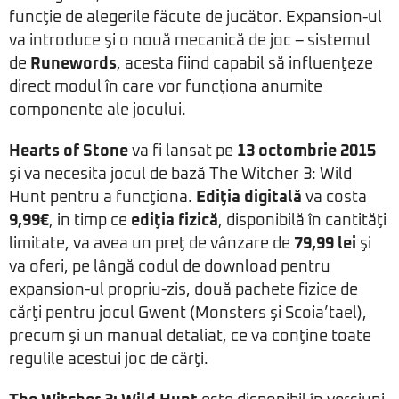
funcţie de alegerile făcute de jucător. Expansion-ul
va introduce şi o nouă mecanică de joc – sistemul
de
Runewords
, acesta fiind capabil să influenţeze
direct modul în care vor funcţiona anumite
componente ale jocului.
Hearts of Stone
va fi lansat pe
13 octombrie 2015
şi va necesita jocul de bază The Witcher 3: Wild
Hunt pentru a funcţiona.
Ediţia digitală
va costa
9,99€
, in timp ce
ediţia fizică
, disponibilă în cantităţi
limitate, va avea un preţ de vânzare de
79,99 lei
şi
va oferi, pe lângă codul de download pentru
expansion-ul propriu-zis, două pachete fizice de
cărţi pentru jocul Gwent (Monsters şi Scoia’tael),
precum şi un manual detaliat, ce va conţine toate
regulile acestui joc de cărţi.