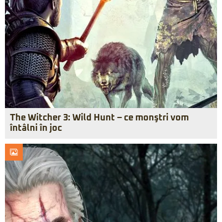
The Witcher 3: Wild Hunt – ce monştri vom
întâlni în joc