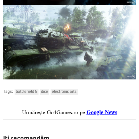
Tags:
battlefield 5
dice
electronic arts
Google News
Urmărește Go4Games.ro pe
Iți recomandăm