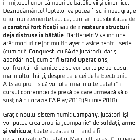
în mijlocul unor câmpuri de bătălie vii şi dinamice.
Deznodământul luptelor va putea fi schimbat graţie
unor noi elemente tactice, cum ar fi posibilitatea de
a
construi fortificaţii
sau de a
restaura structuri
deja distruse în bătălie
. Battlefield V va include
atât moduri de joc multiplayer clasice pentru serie
(cum ar fi
Conquest
, cu 64 de jucători), dar şi
abordări noi, cum ar fi
Grand Operations
,
confruntări dinamice ce se vor purta pe parcusul
mai multor hărţi, despre care cei de la Electronic
Arts au promis că vor oferi mai multe detalii în
cursul conferinţei de presă pe care urmează să o
susţină cu ocazia EA Play 2018 (9 iunie 2018).
Graţie noului sistem numit
Company
, jucătorii îşi
vor putea crea propria „companie” de
soldaţi, arme
şi vehicule
, toate acestea urmând a fi
personalizabile în detaliu. Mai mult, acest Company