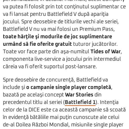
va putea fi folosit prin tot conţinutul suplimentar ce
va fi lansat pentru Battlefield V după apariţia
jocului. Spre deosebire de titlurile vechi ale seriei,
Battlefield V nu va mai folosi un Premium Pass,
toate hărţile şi modurile de joc suplimentare
urmând să fie oferite gratuit
tuturor jucătorilor.
Toate vor face parte din aşa-numitul
Tides of War
,
componenta live-service a jocului prin intermediul
căreia va fi oferit suportul post-lansare.
Spre deosebire de concurenţă, Battlefield va
include şi
o campanie single player completă
,
bazată pe acelaşi concept
War Stories
din
precedentul titlu al seriei (
Battlefield 1
). Intenţia
celor de la DICE este ca această campanie să scoată
în evidenţă bătăliile mai puţin cunoscute ale celui
de-al Doilea Război Mondial, misiunile single player