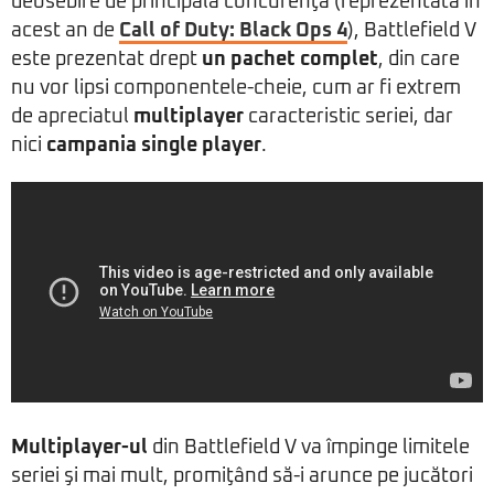
deosebire de principala concurenţă (reprezentată în
acest an de
Call of Duty: Black Ops 4
), Battlefield V
este prezentat drept
un pachet complet
, din care
nu vor lipsi componentele-cheie, cum ar fi extrem
de apreciatul
multiplayer
caracteristic seriei, dar
nici
campania single player
.
Multiplayer-ul
din Battlefield V va împinge limitele
seriei şi mai mult, promiţând să-i arunce pe jucători