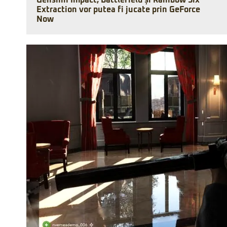
Genshin Impact, Battlefield și Rainbow Six
Extraction vor putea fi jucate prin GeForce
Now