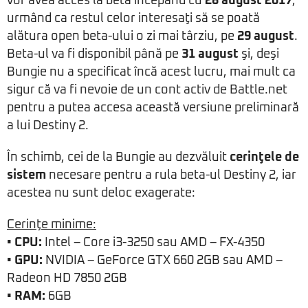
vor avea acces la beta începând cu
28 august 2017
,
urmând ca restul celor interesaţi să se poată
alătura open beta-ului o zi mai târziu, pe
29 august
.
Beta-ul va fi disponibil până pe
31 august
şi, deşi
Bungie nu a specificat încă acest lucru, mai mult ca
sigur că va fi nevoie de un cont activ de Battle.net
pentru a putea accesa această versiune preliminară
a lui Destiny 2.
În schimb, cei de la Bungie au dezvăluit
cerinţele de
sistem
necesare pentru a rula beta-ul Destiny 2, iar
acestea nu sunt deloc exagerate:
Cerinţe minime:
• CPU:
Intel – Core i3-3250 sau AMD – FX-4350
• GPU:
NVIDIA – GeForce GTX 660 2GB sau AMD –
Radeon HD 7850 2GB
• RAM:
6GB