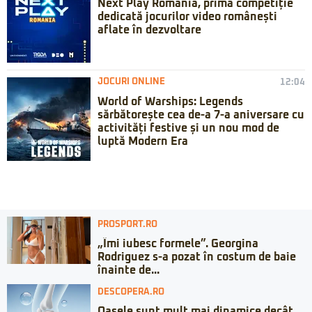
Next Play Romania, prima competiție
dedicată jocurilor video românești
aflate în dezvoltare
JOCURI ONLINE
12:04
World of Warships: Legends
sărbătorește cea de-a 7-a aniversare cu
activități festive și un nou mod de
luptă Modern Era
PROSPORT.RO
„Îmi iubesc formele”. Georgina
Rodriguez s-a pozat în costum de baie
înainte de...
DESCOPERA.RO
Oasele sunt mult mai dinamice decât