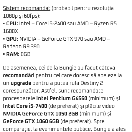
Sistem recomandat
(probabil pentru rezoluţia
1080p şi 60fps):
• CPU:
Intel – Core i5-2400 sau AMD – Ryzen R5
1600X
• GPU:
NVIDIA – GeForce GTX 970 sau AMD –
Radeon R9 390
• RAM:
8GB
De asemenea, cei de la Bungie au facut câteva
recomandări
pentru cei care doresc să apeleze la
un
upgrade
pentru a putea rula Destiny 2
corespunzător. Astfel, sunt recomandate
procesoarele
Intel Pentium G4560
(minimum) şi
Intel Core i5-7400
(de preferat) şi plăcile video
NVIDIA GeForce GTX 1050 2GB
(minimum) şi
GeForce GTX 1060 6GB
(de preferat). Spre
comparaţie, la evenimentele publice, Bungie a ales