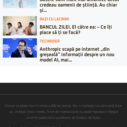
credeau oamenii de știință. Au chiar
și...
RAZI CU LACRIMI
BANCUL ZILEI. El către ea: – Ce îți
place să ți se facă?
TECHRIDER
Anthropic scapă pe internet „din
greșeală” informații despre un nou
model AI, mai...
Citarea se poate face în limita a 250 de semne. Nici o instituţie sau persoană (site-
uri, instituţii mass-media, firme de monitorizare) nu poate reproduce integral
scrierile publicistice purtătoare de Drepturi de Autor.