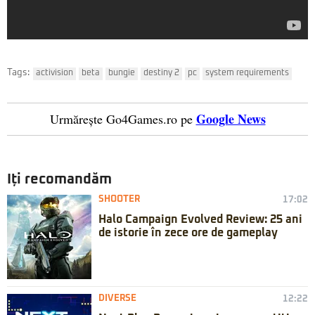
Tags:
activision
beta
bungie
destiny 2
pc
system requirements
Google News
Urmărește Go4Games.ro pe
Iți recomandăm
SHOOTER
17:02
Halo Campaign Evolved Review: 25 ani
de istorie în zece ore de gameplay
DIVERSE
12:22