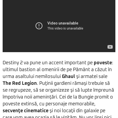
Destiny 2 va pune un accent important pe
poveste
:
ultimul bastion al omenirii de pe Pământ a căzut în
urma asaltului nemilosului
Ghaul
şi armatei sale
The Red Legion
. Puţinii gardieni rămaşi trebuie să
se regrupeze, să se organizeze şi să lupte împreună
împotriva noii ameninţări. Cei de la Bungie promit o
poveste extinsă, cu personaje memorabile,
secvenţe cinematice
şi noi locaţii din galaxie pe
care vom avea ocazia să le vizităm. Nu vor lipsi nici