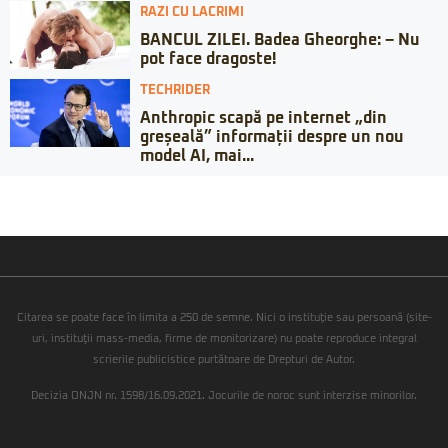
RAZI CU LACRIMI
BANCUL ZILEI. Badea Gheorghe: – Nu
pot face dragoste!
TECHRIDER
Anthropic scapă pe internet „din
greșeală” informații despre un nou
model AI, mai...
Citarea se poate face în limita a 250 de semne. Nici o instituţie sau persoană (site-
uri, instituţii mass-media, firme de monitorizare) nu poate reproduce integral
scrierile publicistice purtătoare de Drepturi de Autor.
Decizia ONJN nr. 1598/16.09.2021. Jocurile de noroc sunt interzise minorilor.