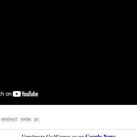
destiny 2
nvidia
pc
Google News
Urmărește Go4Games.ro pe