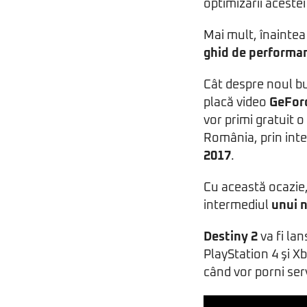
optimizării acestei 
Mai mult, înaintea
ghid de performa
Cât despre noul b
placă video
GeForc
vor primi gratuit o
România, prin inte
2017
.
Cu această ocazie,
intermediul
unui n
Destiny 2
va fi la
PlayStation 4 şi X
când vor porni ser