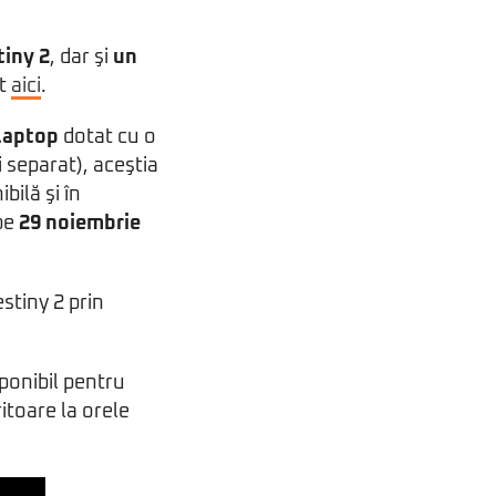
iny 2
, dar şi
un
at
aici
.
laptop
dotat cu o
 separat), aceştia
bilă şi în
 pe
29 noiembrie
stiny 2 prin
isponibil pentru
ritoare la orele