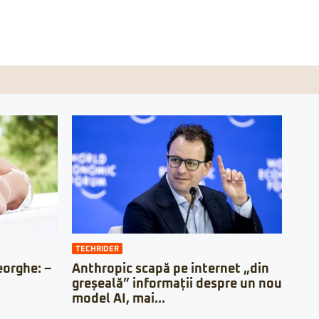
TECHRIDER
orghe: –
Anthropic scapă pe internet „din
greșeală” informații despre un nou
model AI, mai...