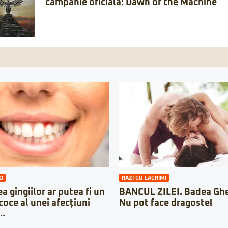
campanie oficială: Dawn of the Machine
O
RAZI CU LACRIMI
a gingiilor ar putea fi un
BANCUL ZILEI. Badea Ghe
oce al unei afecțiuni
Nu pot face dragoste!
..