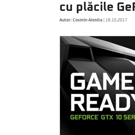
cu plăcile G
Autor:
Cosmin Aionita
| 18.10.2017