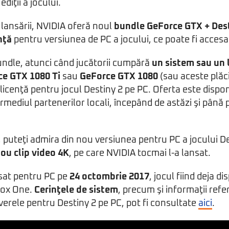
ediţii a jocului.
 lansării, NVIDIA oferă noul
bundle GeForce GTX + Dest
nţă
pentru versiunea de PC a jocului, ce poate fi acces
undle, atunci când jucătorii cumpără
un sistem sau un 
e GTX 1080 Ti
sau
GeForce GTX 1080
(sau aceste plăci
 licenţă pentru jocul Destiny 2 pe PC. Oferta este disponi
rmediul partenerilor locali, începând de astăzi şi până
 puteţi admira din nou versiunea pentru PC a jocului De
ou clip video 4K
, pe care NVIDIA tocmai l-a lansat.
nsat pentru PC pe
24 octombrie 2017
, jocul fiind deja d
box One.
Cerinţele de sistem
, precum şi informaţii refe
verele pentru Destiny 2 pe PC, pot fi consultate
aici
.