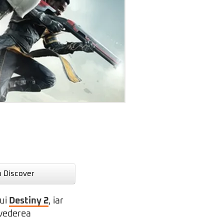
n Discover
lui
Destiny 2
, iar
 vederea