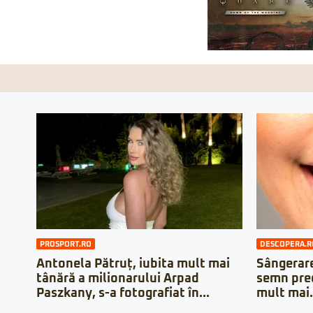
PROSPORT.RO
DESCOPERA.R
Antonela Pătruț, iubita mult mai
Sângerare
tânără a milionarului Arpad
semn prec
Paszkany, s-a fotografiat în...
mult mai.