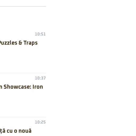
10:51
Puzzles & Traps
10:37
n Showcase: Iron
10:25
nță cu o nouă