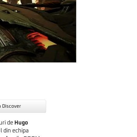
n Discover
turi de
Hugo
l din echipa