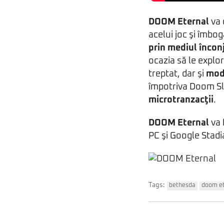
DOOM Eternal
va 
acelui joc şi îmb
prin mediul încon
ocazia să le explo
treptat, dar şi
mod
împotriva Doom Sl
microtranzacţii
.
DOOM Eternal
va 
PC şi Google Stadia
Tags:
bethesda
doom et