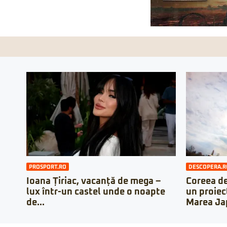
PROSPORT.RO
DESCOPERA.R
Ioana Țiriac, vacanță de mega –
Coreea de
lux într-un castel unde o noapte
un proiec
de...
Marea Ja