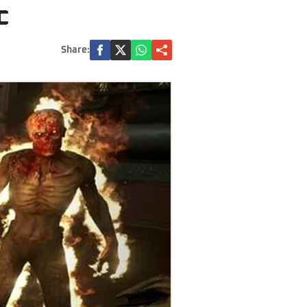
c
Share: