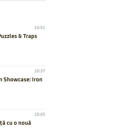
10:51
Puzzles & Traps
10:37
n Showcase: Iron
10:25
nță cu o nouă