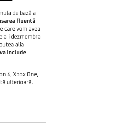
mula de bază a
asarea fluentă
 pe care vom avea
 de a-i dezmembra
 putea alia
va include
ion 4, Xbox One,
tă ulterioară.