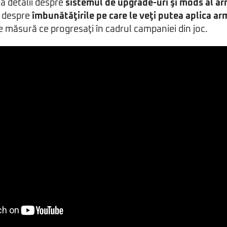
ă detalii despre
sistemul de upgrade-uri şi mods al a
i despre
îmbunătăţirile pe care le veţi putea aplica ar
e măsură ce progresaţi în cadrul campaniei din joc.