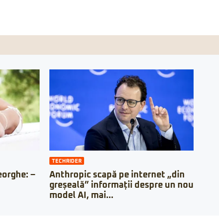
TECHRIDER
orghe: –
Anthropic scapă pe internet „din
greșeală” informații despre un nou
model AI, mai...