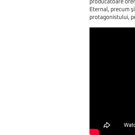
producătoare ofer
Eternal, precum ş
protagonistului, p