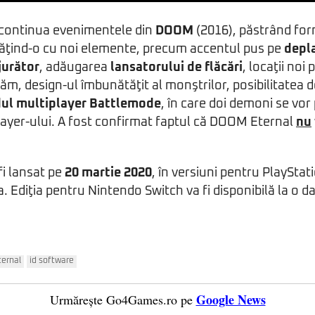
continua evenimentele din
DOOM
(2016), păstrând for
ogăţind-o cu noi elemente, precum accentul pus pe
depl
jurător
, adăugarea
lansatorului de flăcări
, locaţii noi
răm, design-ul îmbunătăţit al monştrilor, posibilitatea
ul multiplayer Battlemode
, în care doi demoni se vor
ayer-ului. A fost confirmat faptul că DOOM Eternal
nu
fi lansat pe
20 martie 2020
, în versiuni pentru PlayStat
. Ediţia pentru Nintendo Switch va fi disponibilă la o da
ernal
id software
Google News
Urmărește Go4Games.ro pe