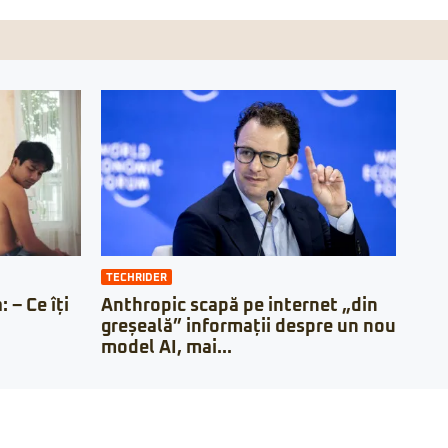
TECHRIDER
 – Ce îți
Anthropic scapă pe internet „din
greșeală” informații despre un nou
model AI, mai...