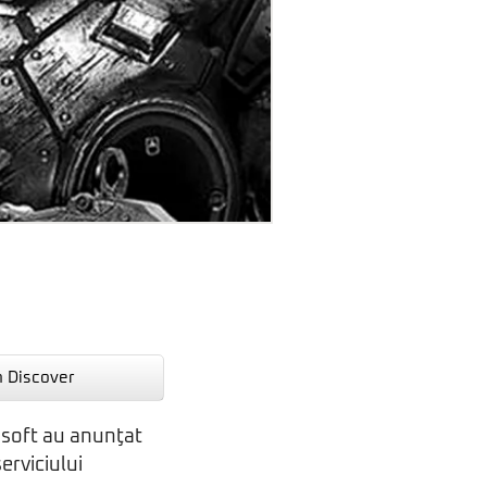
n Discover
rosoft au anunţat
erviciului