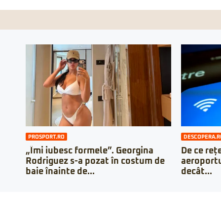
PROSPORT.RO
DESCOPERA.R
„Îmi iubesc formele”. Georgina
De ce rețe
Rodriguez s-a pozat în costum de
aeroportu
baie înainte de...
decât...