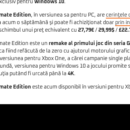
exclusiv pentru
Windows 10
.
imate Edition
, în versiunea sa pentru PC, are
cerinţele 
a acum o săptămână şi poate fi achiziţionat doar
prin i
schimbul unui preţ echivalent cu
27,79€
/
29,99$
/
£22.
imate Edition este un
remake al primului joc din seria 
 fiind refăcută de la zero cu ajutorul motorului grafi
versiunea pentru Xbox One, a cărei campanie single play
cundă, versiunea pentru Windows 10 a jocului promite 
luţia putând fi urcată până la
4K
.
imate Edition
este acum disponibil în versiuni pentru X