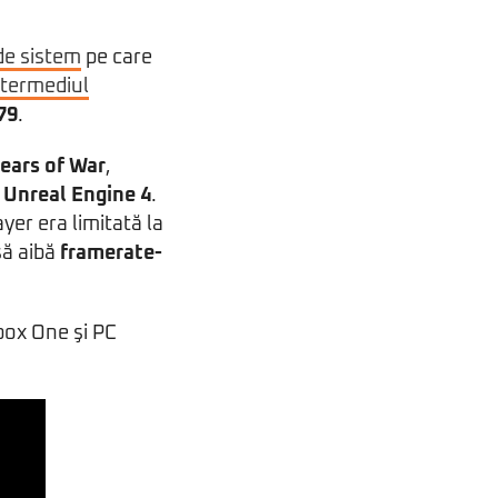
de sistem
pe care
ntermediul
79
.
Gears of War
,
c
Unreal Engine 4
.
er era limitată la
să aibă
framerate-
box One şi PC