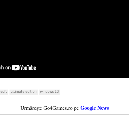
osoft
ultimate edition
windows 10
Google News
Urmărește Go4Games.ro pe