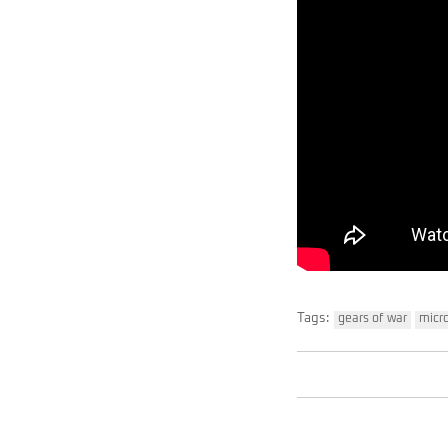
Tags:
gears of war
micr