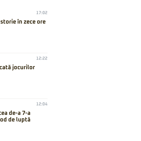
17:02
torie în zece ore
12:22
ată jocurilor
12:04
cea de-a 7-a
mod de luptă