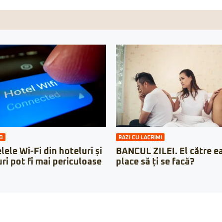
O
RAZI CU LACRIMI
lele Wi-Fi din hoteluri și
BANCUL ZILEI. El către ea:
ri pot fi mai periculoase
place să ți se facă?